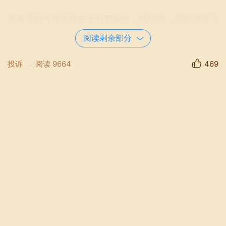
而孩子的可贵之处在于可塑造性，慢慢地，我发现这个
叫昊宇的小男生虽然性格里有执拗，然而，对于外人的
阅读剩余部分
话，能听取，能接受，也能慢慢改变。他给我看大班毕
业时跳舞的视频，他跟着音乐的节奏，跟着别人后面依
投诉
阅读
9664
469
葫芦画瓢，小屁股一扭一扭的，也甚是可爱。
短暂的几天相处过后，对于这个"不太懂事"的小朋友，
似乎也有了一些说不清道不明的舍不得。
离别过后，小柚柚又回到安静舒适的家里，吃奶、睡
觉、咬脚趾头，偶尔脸一苦、眼睛一闭、双腿撬在婴儿
车两侧大哭。奶奶会赶紧过来哄，或者抱着柚柚出去
玩。会遇到扫地的老奶奶，会遇见一两个新的小伙伴，
看到满盛夏的翠绿会忍不住伸手乱抓。这是生活本来的
样子，也是离别之后的各自欢喜。