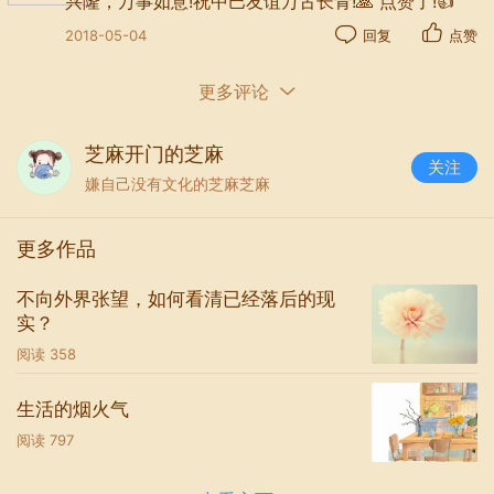
兴隆，万事如意!祝中巴友谊万古长青!🙏 点赞了!👍
记得，毕业晚会那晚，我们哭的稀里哗啦的。
2018-05-04
回复
点赞
……
更多评论
我们说，无论在哪里，我们都是最好的朋友。
芝麻开门的芝麻
可是，我们像散落在大海的一粒粒珍珠，距离成了我们
关注
之间的障碍，我们没有办法经常见面，没有办法经常一
嫌自己没有文化的芝麻芝麻
起吃饭、看电影，满世界嗨。
更多作品
可是，我们说好的要一起。
不向外界张望，如何看清已经落后的现
实？
后来，我们终究还是有了自己的生活，自己的家庭。大
阅读
358
学里的依稀过往如云烟般弥散开来，曾经以为，友谊是
过去式了，埋藏在记忆里。
生活的烟火气
阅读
797
小柚柚出院之后，我发了条朋友圈，配上了小柚柚的
图，文字是这样的：
"经历一个礼拜，小柚柚终于回家