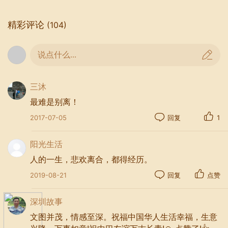
算起日子，昊宇也应该出院了，大概也是快快乐乐皆大
欢喜的，也许他很快也会忘记了这个叫做柚柚的小妹
精彩评论
(104)
妹。生活是应该向前迈进的，会遇到形形色色的人，很
多人在你人生的列车疾驰时擦肩而过。没关系，路过亦
说点什么...
是风景。
三沐
谁说离别之后，我们不会相遇的？
最难是别离！
2017-07-05
回复
1
2
2015年6月18日，清楚地记得，这是我们参加完毕业典
阳光生活
礼，离开校园的日子。四年的时光如白驹过隙，一眨眼
人的一生，悲欢离合，都得经历。
的功夫，我们在这里度过人生里最美的青春时光。
2019-08-21
回复
点赞
记得，我们曾经约好的，要常联系。
深圳故事
记得，我们曾经铭记的，4年的友谊。
文图并茂，情感至深。祝福中国华人生活幸福，生意