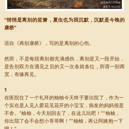
"悄悄是离别的笙箫，夏虫也为我沉默，沉默是今晚的
康桥"
语自《再别康桥》，写的是离别的心伤。
然而，不是每段离别都充满感伤，离别是又一段开始，
是告别双方在遇见之后的又一次各就各位，所谓一别两
宽，有缘再见。
1
在医院住了一个礼拜的柚柚今天终于要出院了，作为一
个实在是人见人爱花见花开的小宝宝，病友的妈妈很是
不舍。"柚柚，今天别回去了，在这儿玩吧！""柚柚，
你出院了会不会想小哥哥啊！""柚柚，再让阿姨抱一下
吧！"