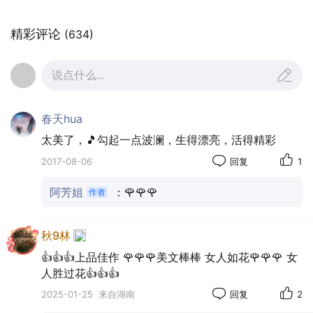
精彩评论
(634)
说点什么...
春天hua
《镜头下的生灵》专辑摄影师:清茶一杯
太美了，🎵勾起一点波澜，生得漂亮，活得精彩
2017-08-06
回复
1
阿芳姐
：🌹🌹🌹
秋9林
👍👍👍上品佳作 🌹🌹🌹美文棒棒 女人如花🌹🌹🌹 女
人胜过花👍👍👍
2025-01-25
来自湖南
回复
2