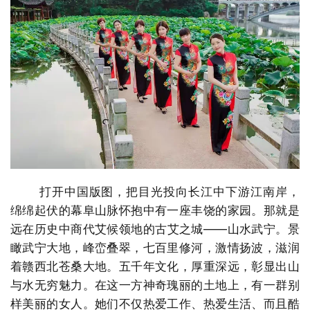
打开中国版图，把目光投向长江中下游江南岸，
绵绵起伏的幕阜山脉怀抱中有一座丰饶的家园。那就是
远在历史中商代艾候领地的古艾之城——山水武宁。景
瞰武宁大地，峰峦叠翠，七百里修河，激情扬波，滋润
着赣西北苍桑大地。五千年文化，厚重深远，彰显出山
与水无穷魅力。在这一方神奇瑰丽的土地上，有一群别
样美丽的女人。她们不仅热爱工作、热爱生活、而且酷