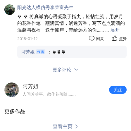
阳光达人模仿秀李荣富先生
🌹 🌹 将真诚的心语凝聚于指尖，轻拈红笺，用岁月
的花香作笔，蘸满真情，润透芳香，写下点点滴滴的
温馨与祝福，送予彼岸，带给远方的你......
...
展开
2018-01-12
回复
点赞
阿芳姐
：🍵🍵🍵
更多评论
阿芳姐
关注
人间芳菲事、散作花落随……。
更多作品
能摄善舞之资深美女:阿丽姐
查看主页