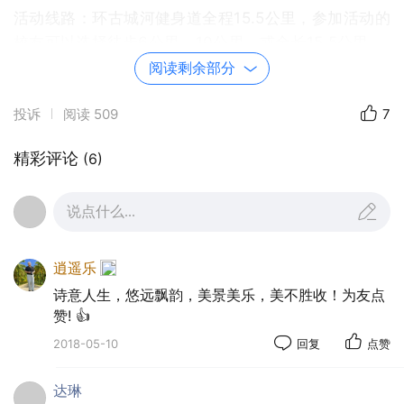
活动线路：环古城河健身道全程15.5公里，参加活动的
校友可以选择徒步6公里、10公里、或全长15.5公里。
阅读剩余部分
投诉
阅读
509
7
精彩评论
(6)
说点什么...
逍遥乐
诗意人生，悠远飘韵，美景美乐，美不胜收！为友点
赞! 👍
2018-05-10
回复
点赞
达琳