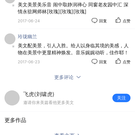
美文美景美乐音 闹中取静润禅心 同窗老友园中汇 深
情永驻网师林[玫瑰][玫瑰][玫瑰]
2017-06-24
回复
点赞
玲珑幽兰
美文配美景，引人入胜。给人以身临其境的美感，人
物在美景中更显精神焕发。音乐娓娓动听，佳作耶！
巍峨绮丽、气势恢宏的相门古城墙构成了姑苏城的休闲
2017-06-23
回复
点赞
风景区。
更多评论
飞虎(刘啸虎)
关注
邀请你来美篇看他更多美文
更多作品