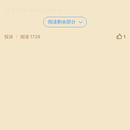
只要有事做就会有幸福
从明天起，做一个幸福的人
阅读剩余部分
喂马、劈柴，周游世界
投诉
阅读
1729
1
从明天起，关心粮食和蔬菜
我有一所房子，面朝大海，春暖花
开
——海子
一个英国老妇人，在她重病自知时日无多的时
候，写下了如下的诗句：
现在别怜悯我，永远也不要怜悯我，
我将不再工作，永远永远不再工作。
很多人都有过失业或者没事做的时候，就会觉