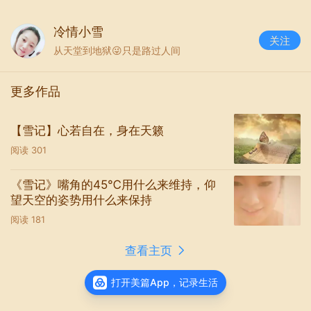
冷情小雪
关注
从天堂到地狱😜只是路过人间
更多作品
【雪记】心若自在，身在天籁
阅读
301
只要有人爱就会有幸福
《雪记》嘴角的45℃用什么来维持，仰
望天空的姿势用什么来保持
他望了她一眼
阅读
181
她对他回眸一笑
生命突然苏醒
查看主页
——白朗宁
打开美篇App，记录生活
幸福就是与心爱的人，共进时的一道烛光晚