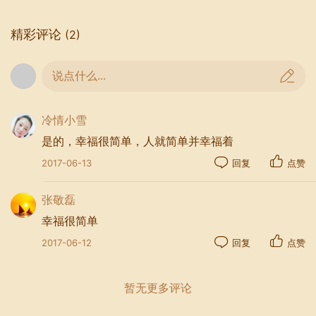
得日子过得很慢，生活十分空虚。
精彩评论
(2)
其实，幸福的人生可以这么定义：你碰巧做了
一件你感兴趣的事情，这件事情你有能力做，
说点什么...
并且你做成了。
冷情小雪
有事做，才能：不乱于心，不困于情；不畏将
是的，幸福很简单，人就简单并幸福着
来，不念过往。
2017-06-13
回复
点赞
这何尝不是一种幸福的常态。
张敬磊
幸福很简单
2017-06-12
回复
点赞
暂无更多评论