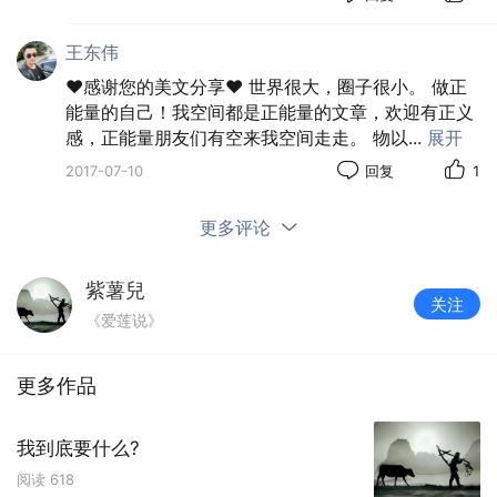
动物个 "理解万岁" 吧! 总算她也辛苦了一趟。 当然, 那
个时候远没有这个时髦的口号。可是初从家乡出来, 至
王东伟
少她自个儿认为, 俺是带着礼仪之邦的, 谦谦淑女的姿
❤感谢您的美文分享❤ 世界很大，圈子很小。 做正
态的喲。干什么都是在谦让。再说, 那时候好像下意识
能量的自己！我空间都是正能量的文章，欢迎有正义
感，正能量朋友们有空来我空间走走。 物以
...
展开
地, 感觉干个什么, 都会想着背后有个深远的, 伟岸的,
严肃的, 家乡。家乡的教诲可不是这样的, 或那样的
2017-07-10
回复
1
喲。等等诸如此类。
更多评论
紫薯兒
关注
《爱莲说》
更多作品
我到底要什么?
阅读
618