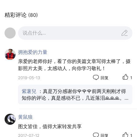
精彩评论
(80)
说点什么...
车子载着她俩儿和她的行李, 弯弯曲曲地, 来到了小城
拥抱爱的力量
边缘的, 一栋独立楼前停下。我们住在二楼, 小动物
亲爱的老师你好，看了你的美篇文章写得太棒了，摄
说。上去后, 一推开门, 三室二厅。小动物不由分说地
影照片太美，太感动人，向你学习敬礼！
吩咐, 你睡在客厅。她愣了, 客厅? 不是说好了, 你这儿
2019-05-13
回复
1
有住的吗? 当初, 小动物热情地劝她来, 还包括了一个选
紫薯兒
：真是万分感谢你🌹🌹🌹前两天刚刚才得
项, 即我们有你的卧室, 一人一份房租, 平均分配。可到
知你的评论，真是感动不已，几近落泪🙏🙏🙏。
了, 才知完全不是如此。问小动物, 她支支吾吾, 顾左右
多少年了，光阴似箭。让我们大家再一块儿多写
而言它。那怎么睡呢? 她问。小动物说, 我们就在客厅
多多互学吧🎉🎉🎉😊😊😊
黄鼠狼
里挂上一道帘子, 你睡在帘子后面。虽说是别扭, 意外,
她还是应允了。算了, 她心想, 凑合着先住一段吧。好
图文皆佳，值得大家转发共享
在房租还不算贵。再说, 自己又人生地不熟。也就給小
2017-07-12
回复
1