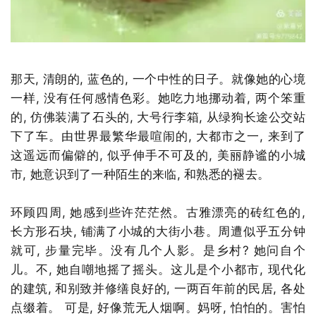
那天, 清朗的, 蓝色的, 一个中性的日子。就像她的心境
一样, 没有任何感情色彩。她吃力地挪动着, 两个笨重
的, 仿佛装满了石头的, 大号行李箱, 从绿狗长途公交站
下了车。由世界最繁华最喧闹的, 大都市之一, 来到了
这遥远而偏僻的, 似乎伸手不可及的, 美丽静谧的小城
市, 她意识到了一种陌生的来临, 和熟悉的褪去。
环顾四周, 她感到些许茫茫然。古雅漂亮的砖红色的,
长方形石块, 铺满了小城的大街小巷。周遭似乎五分钟
就可, 步量完毕。没有几个人影。是乡村? 她问自个
儿。不, 她自嘲地摇了摇头。这儿是个小都市, 现代化
的建筑, 和别致并修缮良好的, 一两百年前的民居, 各处
点缀着。 可是, 好像荒无人烟啊。妈呀, 怕怕的。害怕