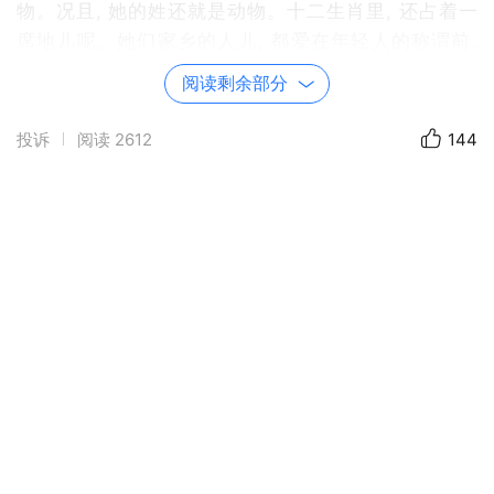
物。况且, 她的姓还就是动物。十二生肖里, 还占着一
席地儿呢。她们家乡的人儿, 都爱在年轻人的称谓前,
加上一个小字。所以。所以就不用解释了。她是来接她
阅读剩余部分
的。去年暑期, 她们一块儿在新奇州省打工的时候儿,
在一家由一对奇异又可爱的台湾夫妻, 开办的中餐馆里,
投诉
阅读
2612
144
结识的。那一两个月, 大家伙儿们可真是情同手足, 它
乡遇故交似的。大老远从家乡来的, 是生人也成了朋
友。小动物热情地介绍她的地儿, 说这儿学费低, 专业
实际, 生活水平远低于你的浪漫小岛。后来还真在小动
物的, 热烈的游说下, 她转到这儿来了。