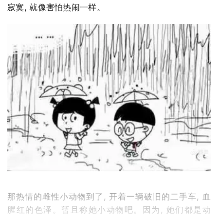
寂寞, 就像害怕热闹一样。
那热情的雌性小动物到了, 开着一辆破旧的二手车, 血
腥红的色泽。暂且称她小动物吧。因为, 她们都是动