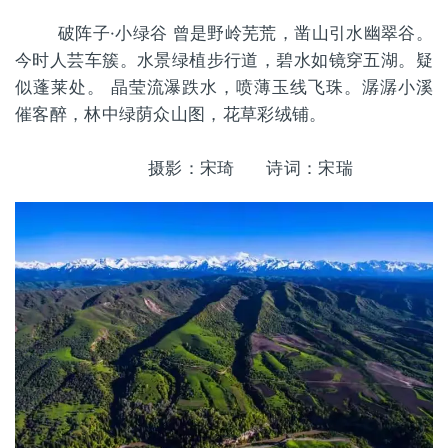
破阵子·小绿谷 曾是野岭芜荒，凿山引水幽翠谷。
今时人芸车簇。水景绿植步行道，碧水如镜穿五湖。疑
似蓬莱处。 晶莹流瀑跌水，喷薄玉线飞珠。潺潺小溪
催客醉，林中绿荫众山图，花草彩绒铺。
摄影：宋琦 诗词：宋瑞