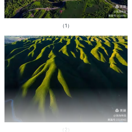
（1）
（2）