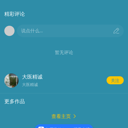
床工作，中西医结合执业医师，主要擅长治疗冠心病、
慢性阻塞性肺疾病、胃肠功能紊乱，内服中药治疗面
精彩评论
瘫，针灸治疗慢性腰腿痛、胃肠疾病、失眠、痛经等。
工作单位：遵化市华明路街道办事处社区卫生服务中
说点什么...
心，电话：13633344334。
刘莉华
，女，自1985年9月开始从事中医临床工
暂无评论
作，主治中医师，主要擅长利用中医特色治疗儿童反复
上呼吸道感染、急性支气管炎、化脓性扁桃体炎、急慢
性肺炎、病毒性咽喉炎、风疹等儿科常见病、多发病。
工作单位：遵化市文化路街道办事处社区卫生服务中
大医精诚
关注
心，电话：13473472790。
大医精诚
张继全
，男，自1988年9月开始从事中医临床工
更多作品
作，中医执业医师，主要擅长利用中药治疗银屑病、扁
平疣、湿疹、白癜风等皮肤病以及月经不调、闭经、不
查看主页
孕等妇科疾病。工作单位：堡子店镇中心卫生院，电
话：13831596856。