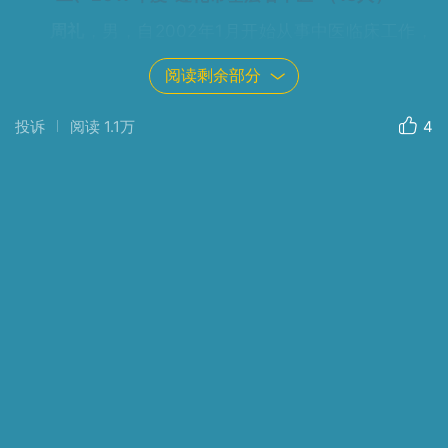
周礼
，男，自2002年1月开始从事中医临床工作，
主治中医师，主要擅长利用针灸、拔罐配合中药热敷治
阅读剩余部分
疗腰椎间盘突出、坐骨神经痛、颈椎病、神经性头痛、
中风后遗症、面瘫及风湿疼痛等。工作单位：遵化市东
投诉
阅读
1.1万
4
新庄医院，电话：13832965049。
李海燕
，女，自2001年1月开始从事中医临床工
作，主治中医师，主要擅长利用针灸、中药贴敷治疗颈
肩腰腿疼痛、关节炎、失眠、胃痛、面瘫、中风康复、
咳喘、泄泻久泻等。工作单位：遵化市东新庄医院，电
话：15830536189。
李印林
，男，自1988年10月开始从事中医临床工
作，中西医结合执业医师，主要擅长利用中药治疗头
痛、心悸、脾胃疾病、肝胆疾病和妇科疾病。工作单
位：遵化市东新庄医院，电话：13613333272。
李宝山
，男，自1986年7月开始从事中西医结合临