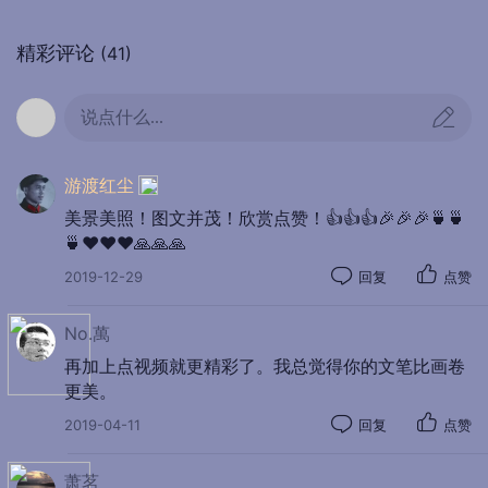
精彩评论
(41)
说点什么...
游渡红尘
美景美照！图文并茂！欣赏点赞！👍👍👍🎉🎉🎉🍵🍵
🍵❤️❤️❤️🙏🙏🙏
2019-12-29
回复
点赞
No.萬
再加上点视频就更精彩了。我总觉得你的文笔比画卷
更美。
邂逅印度洋上最美的日落，看着最后一缕金色阳光晒落
2019-04-11
回复
点赞
海面，与海水相拥而吻！
萧茗