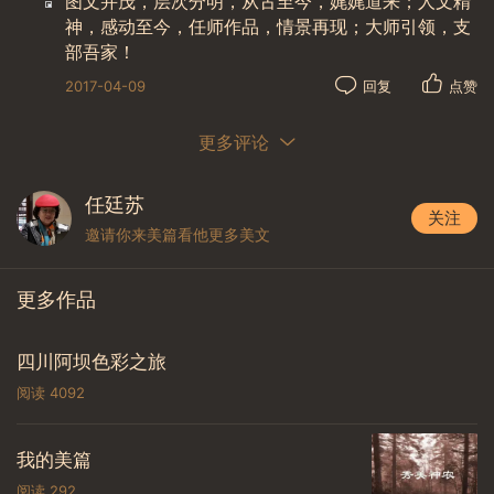
图文并茂，层次分明，从古至今，娓娓道来；人文精
神，感动至今，任师作品，情景再现；大师引领，支
部吾家！
新安医学是祖国医学史上的一个具有地域文化特
2017-04-09
回复
点赞
色的医学流派。自宋迄清，有文献记载的医家900余
人，医学论著800余部。医家之众，医籍之多，影响之
更多评论
大，在全国各地区的医学文化中，堪称第一。
任廷苏
张杲·《医说》是我国现存最早的医史传记。
关注
邀请你来美篇看他更多美文
更多作品
四川阿坝色彩之旅
阅读
4092
我的美篇
阅读
292