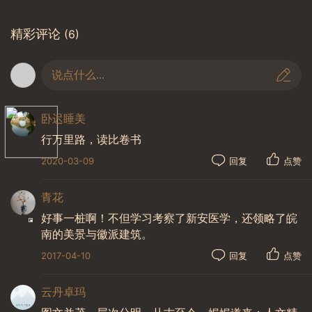
精彩评论
(6)
说点什么...
卧迟睡美
婺源
行万里路，读比卷书
2020-03-09
回复
点赞
青花
好事一桩啊！不但学习考察了新安医学，还领略了皖
南的美景与徽派建筑。
2017-04-10
回复
点赞
云丹卓玛