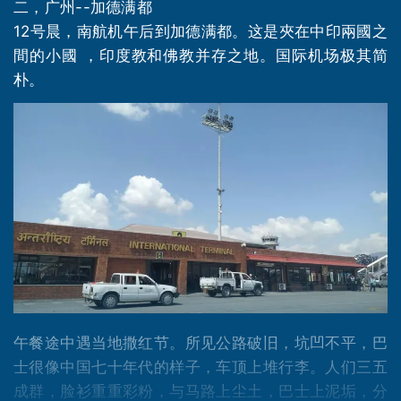
二，广州--加德满都
12号晨，南航机午后到加德满都。这是夾在中印兩國之
間的小國 ，印度教和佛教并存之地。国际机场极其简
朴。
午餐途中遇当地撒红节。所见公路破旧，坑凹不平，巴
士很像中国七十年代的样子，车顶上堆行李。人们三五
成群，脸衫重重彩粉，与马路上尘土，巴士上泥垢，分