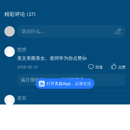
精彩评论
(37)
说点什么...
悠悠
美文美图美女。老同学为你点赞👍
2019-05-21
回复
点赞
滿月飛明鏡
：謝謝亞萍😃🙏
打开美篇App，记录生活
老安
这是Poon Hill线，仅是初级。不是安娜普尔那小环
线。安娜普尔那有ABC和ACT。一个比一个难度高，
时间长。
2018-02-16
回复
点赞