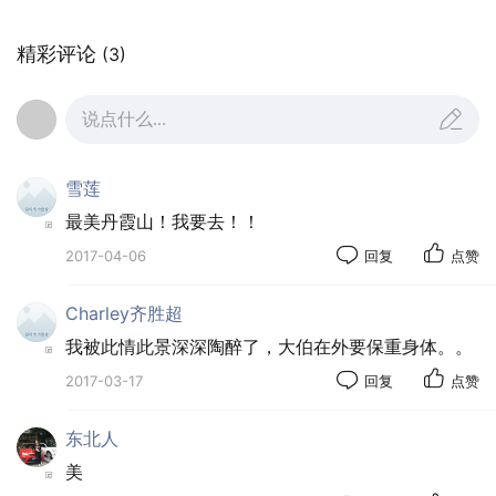
难度小得多，不到两个小时便下山徒步出景区回客栈整
理两天来的图片，作功课了。
精彩评论
(3)
丹霞山景区大门。丹霞山景区又名“中国红石公
说点什么...
园”。
雪莲
最美丹霞山！我要去！！
2017-04-06
回复
点赞
Charley齐胜超
我被此情此景深深陶醉了，大伯在外要保重身体。。
2017-03-17
回复
点赞
东北人
美