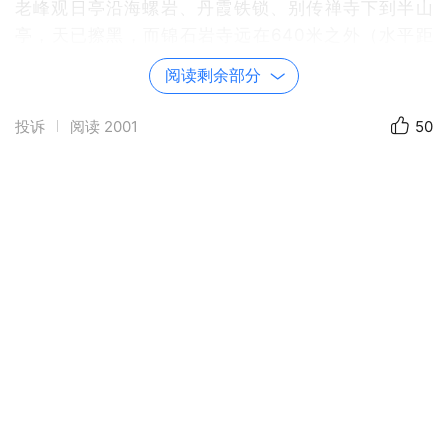
老峰观日亭沿海螺岩、丹霞铁锁、别传禅寺下到半山
亭，天已擦黑，而锦石岩寺远在640米之外（水平距
离，第二天来时才知道真的是水平距离！），此时双膝
阅读剩余部分
有些酸楚的感觉，体力下降明显，再登陡崖绝壁不安全
了，果断下撤结束一天的游玩。看来两天的游玩合并一
投诉
阅读
2001
50
天，还是有些勉强，必定要留遗憾的。明日不下雨再登
悬崖去锦石岩寺。也许太在意自己的膝盖了。“一朝被
蛇咬，十年怕井绳”。从江西婺源出来，因膝盖问题曾
非常遗憾从近在咫尺的上饶三清山、九江庐山身旁绕
过。这次登丹霞山，故非常在意膝盖的感觉。丹霞山的
诸峰海拔都在1000米以内，但攀登阳元山与不老峰等
在岩石上开凿的阶梯的陡峭险峻程度不比以险著称华山
的千尺幢、百丈峡低，也可以说十分险峻了。由于前一
天连走带攀玩了一整日，有些乏，故第二天没有着急起
床，况且外面下着小雨。每一刻都预报下一小时多云，
这样候到11点，买了件雨衣登不老峰去锦石岩寺，不留
遗憾在近前。前往锦石岩寺的陡崖山路比第一天的攀登