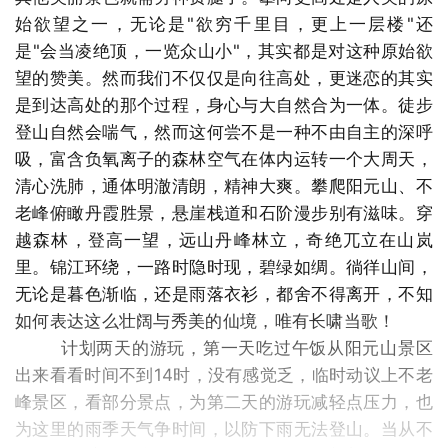
始欲望之一，无论是"欲穷千里目，更上一层楼"还
是"会当凌绝顶，一览众山小"，其实都是对这种原始欲
望的赞美。然而我们不仅仅是向往高处，更迷恋的其实
是到达高处的那个过程，身心与大自然合为一体。徒步
登山自然会喘气，然而这何尝不是一种不由自主的深呼
吸，富含负氧离子的森林空气在体内运转一个大周天，
清心洗肺，通体明澈清朗，精神大爽。攀爬阳元山、不
老峰俯瞰丹霞胜景，悬崖栈道和石阶漫步别有滋味。穿
越森林，登高一望，远山丹峰林立，奇绝兀立在山岚
里。锦江环绕，一路时隐时现，碧绿如绸。徜徉山间，
无论是暮色渐临，还是雨落衣衫，都舍不得离开，不知
如何表达这么壮阔与秀美的仙境，唯有长啸当歌！
计划两天的游玩，第一天吃过午饭从阳元山景区
出来看看时间不到14时，没有感觉乏，临时动议上不老
峰景区，看部分景点，为第二天的游玩减轻点压力，也
为这里的雨季天气争时间，以防下雨无法登山。当从不