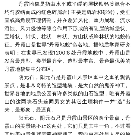
丹霞地貌是指由水平或平缓的层状铁钙质混合不
均匀胶结而成的红色碎屑岩( 主要是砾岩和砂岩)，受垂
直或高角度节理切割，并在差异风化、重力崩塌、流水
溶蚀、风力侵蚀等综合作用下形成的有陡崖的城堡状、
宝塔状、针状、柱状、棒状、方山状或峰林状的地貌特
征。丹霞山是世界“丹霞地貌”命名地。据地质学家研究
表明：在世界已发现1200多处丹霞地貌中，丹霞山是
发育最典型、类型最齐全、造型最丰富、景色最优美的
丹霞地貌集中分布区。
阴元石，阳元石是丹霞山风景区重中之重的观赏
景点，是非常奇特的造型地貌，是大自然的鬼斧神工。
世界各地的地质公园有许多类似的山石造型，唯有丹霞
山的这两块石头连同男女的其它生理构件一并“造”出
来，最形象，最逼真。
阳元石、阴元石只是丹霞山景区的两个景点，丹
霞山的美景绝不止这两处，它们只是其中一角，不过看
其他美丽景色就需劳神费腿了。攀向更高处是人类的原