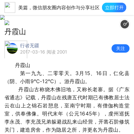
美篇，微信朋友圈内容创作与分享社区
丹霞山
行者无疆
关注
2017-03-16
阅读 2001
丹霞山
第一九九、二零零天。3月15、16日，仁化县
（阴、小雨9℃-12℃）。游丹霞山。
丹霞山古称烧木佛旧地，又称长老寨。据《广东
省通志》记载，丹霞山在残唐五代时期已有佛教居士法
云在山上之锦石岩憩息，至南宁时期，有僧伽构造堂
室，供奉佛像。明代末年（公元1645年），虔州巡抚
李永茂、李充茂兄弟躲避战乱来山经营，开凿石阶修筑
关门，建造房舍，作为隐居之所，并更名为丹霞山。