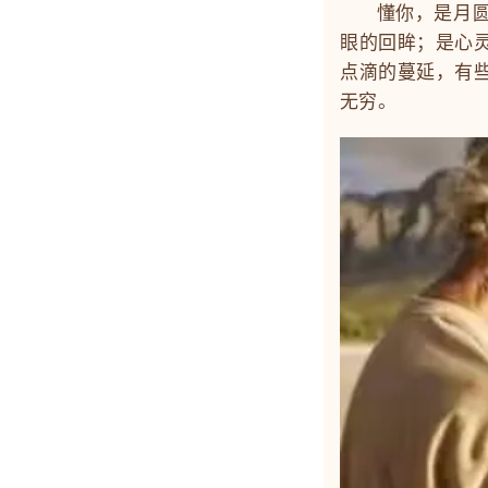
懂你，是月圆时
眼的回眸；是心
点滴的蔓延，有
无穷。