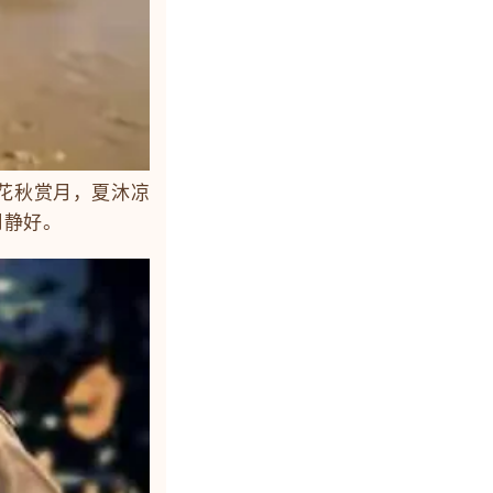
花秋赏月，夏沐凉
月静好。