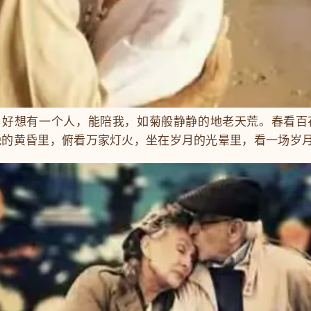
想有一个人，能陪我，如菊般静静的地老天荒。春看百
晚的黄昏里，俯看万家灯火，坐在岁月的光晕里，看一场岁