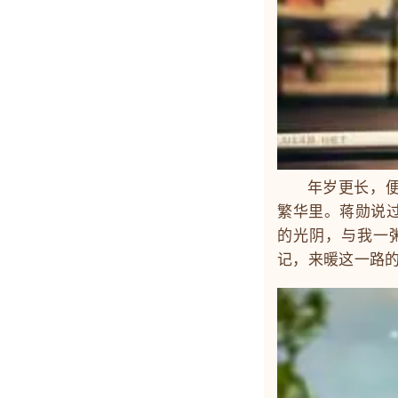
年岁更长，便向
繁华里。蒋勋说
的光阴，与我一
记，来暖这一路