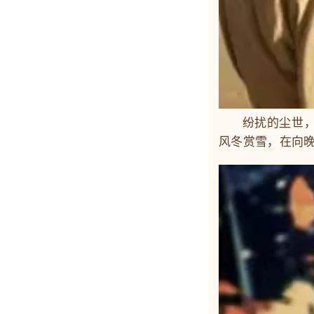
纷扰的尘世，好
风冬赏雪，在向