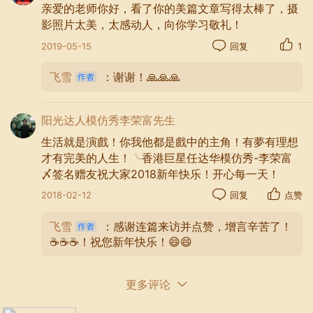
面越高，越高端、越有教养的人大都相互支持、
亲爱的老师你好，看了你的美篇文章写得太棒了，摄
抱团发展，因为你好了大家都好，共商，共赢，
影照片太美，太感动人，向你学习敬礼！
共享！越低端、层次越低的人，越是喜欢诋毁忌
2019-05-15
回复
1
妒、相互拆台、斤斤计较，彼此鄙视，遇到大事
越发恐慌。所以，决定一个人成功的首要因素是
飞雪
：谢谢！🙏🙏🙏
境界及思维，和一群有同样格局和思维的人一起
前行才会一路坦途，前程辉煌！ 平台再好，你不
参与，也成就不了你的梦想；舞台再大，你不主
阳光达人模仿秀李荣富先生
动登台表演，没有人给你喝彩；你若出彩，必续
生活就是演戲！你我他都是戲中的主角！有夢有理想
融入三观相同的朋友正能量磁场；生活才会充
实，走得坚定，人生出彩！让父母为你骄傲，是
才有完美的人生！╰香港巨星任达华模仿秀-李荣富
子孙后代的榜样！
〆签名赠友祝大家2018新年快乐！开心每一天！
2018-02-12
回复
点赞
飞雪
：感谢连篇来访并点赞，增言辛苦了！
☕☕☕！祝您新年快乐！😄😄
更多评论