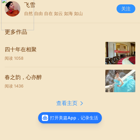
飞雪
关注
自然 自由 自在 如云 如海 如山
更多作品
四十年在相聚
只想找寻那一个他
阅读
1058
春之韵，心亦醉
阅读
1436
查看主页
打开美篇App，记录生活