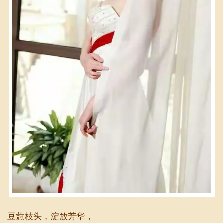
豆蒄枝头，淀放芳华，