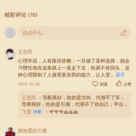
精彩评论
(76)
说点什么...
王忠民
心理学说，人有路径依赖：一旦做了某种选择，就会
习惯性地在这条路上一直走下去，轻易不肯回头，这
种心理限制了人接受新东西的能力，让人变
...
展开
2019-10-30
回复
点赞
王忠民
：导航再好，给的是方向，代替不了车；
导师再好，给的是引领，代替不了你自己；平台
再好，给的是机会。你不好好利用，也是白白浪
飞雪
：🌹🌹🌹🙏🙏🙏
费，脚下的路，没人替你决定方向 心中的梦，没
人替你圆满成功；人生就是一种历练，只有拼来
拥抱爱的力量
的精彩，没有等来的辉煌。 你接触的人越多，层