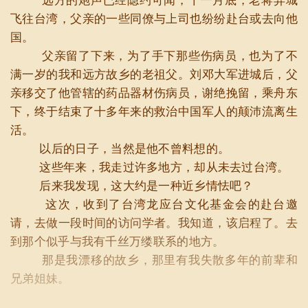
远方的炮声已经隐约可闻，十一月底，老蒋弃城
飞往台湾，父亲的一些同僚与上司也纷纷赴台或去向他
国。
父亲留了下来，为了手下那些伤病员，也为了不
满一岁的我和远方故乡的老祖父。刘邓大军进城后，父
亲移交了他管辖的药品器材伤病员，谢绝挽留，乘舟东
下，终于结束了十多年来的救治中国军人的颠沛流离生
活。
以后的日子，当然是他不曾料想的。
这些年来，我走过许多地方，却从未去过台湾。
后来我发现，这大约是一种近乡情怯吧？
这次，收到了台湾龙应台文化基金会的赴台邀
请，去做一段时间的访问学者。我知道，该启程了。去
到那个似乎与我有千丝万缕联系的地方。
那是我漂移的故乡，那里有我失散多年的前辈和
兄弟姐妹。