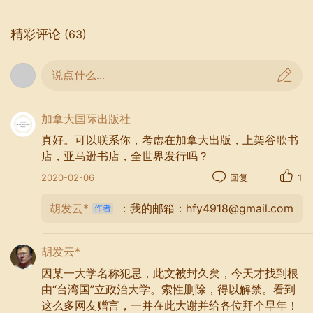
精彩评论
(63)
两天后，平安夜。一批旧雨新朋在香格里拉酒店相
说点什么...
聚。这是从顶层餐厅看台北的夜色。
加拿大国际出版社
真好。可以联系你，考虑在加拿大出版，上架谷歌书
店，亚马逊书店，全世界发行吗？
2020-02-06
回复
1
胡发云*
：我的邮箱：hfy4918@gmail.com
胡发云*
因某一大学名称犯忌，此文被封久矣，今天才找到根
由“台湾国”立政治大学。索性删除，得以解禁。看到
这么多网友赠言，一并在此大谢并给各位拜个早年！