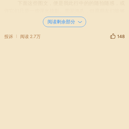
下面这些图文，便是我此行中的的随拍随感，或
许它们只是一些浮光掠影、雪泥鸿爪，但愿朋友们能够
读出一些微言小义来。
阅读剩余部分
抵台的当晚，两位台湾青年志愿者小刘和小叶，便
投诉
阅读
2.7万
148
周全细致的协助我安排尽可能丰富的的行程。往后的十
多天，我从他们身上，看到了今天台湾的年轻一代——
谦和、敬业、温厚、严谨、勤思而好学。