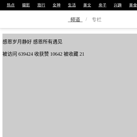
热点
摄影
旅行
女神
生活
美文
亲子
兴趣
美食
浅笑安然
/
频道
专栏
美篇号
9907613
感恩岁月静好 感恩所有遇见
被访问
639424
收获赞
10642
被收藏
21