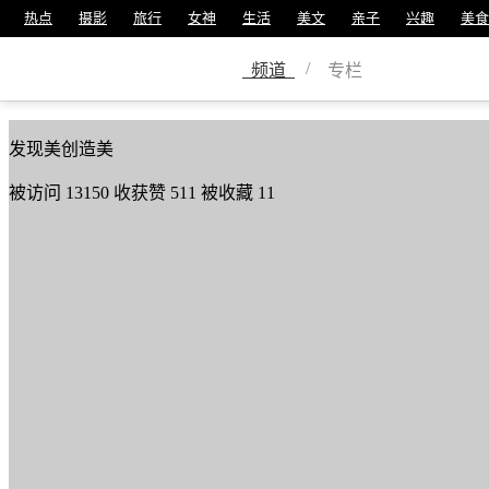
热点
摄影
旅行
女神
生活
美文
亲子
兴趣
美食
晚秋
/
频道
专栏
美篇号
8970442
发现美创造美
被访问
13150
收获赞
511
被收藏
11