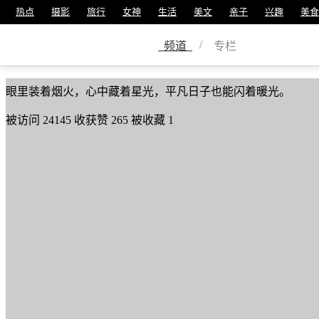
热点
摄影
旅行
女神
生活
美文
亲子
兴趣
美食
🍅🍅
/
频道
专栏
美篇号
60568446
眼里装着烟火，心中藏着星光，平凡日子也能闪着暖光。
被访问
24145
收获赞
265
被收藏
1