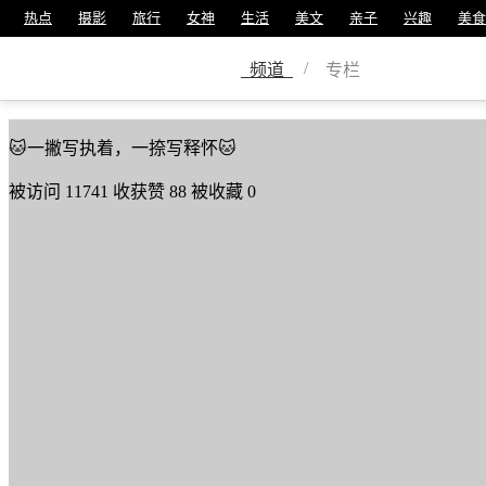
热点
摄影
旅行
女神
生活
美文
亲子
兴趣
美食
临兵斗者皆阵列前行
/
频道
专栏
美篇号
514021692
🐱一撇写执着，一捺写释怀🐱
被访问
11741
收获赞
88
被收藏
0