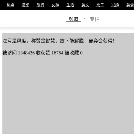
热点
摄影
旅行
女神
生活
美文
亲子
兴趣
美食
曹维豇
/
频道
专栏
美篇号
2500861
吃亏是风度，称赞是智慧，放下能解脱，舍弃会获得！
被访问
1348436
收获赞
16754
被收藏
0