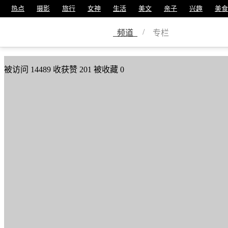
热点
摄影
旅行
女神
生活
美文
亲子
兴趣
美食
严永平
/
频道
专栏
美篇号
16033976
被访问
14489
收获赞
201
被收藏
0