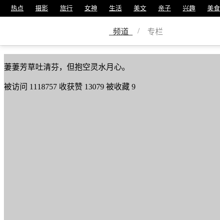
热点
摄影
旅行
女神
生活
美文
亲子
兴趣
美食
兰心
/
频道
专栏
美篇号
1245678
萋萋芳草吐清芬，但抱空灵水月心。
被访问
1118757
收获赞
13079
被收藏
9