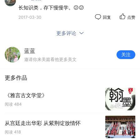
长知识类，存下慢慢学。😕😕
2017-03-30
回复
点赞
更多评论
蓝蓝
关注
邀请你来美篇看他更多美文
更多作品
五、放盐的学问
《雅言古文学堂》
对于炖汤来说，这还是个不小的问题。放盐的时间
阅读
484
在某种意义上能主宰汤的口味。不管是有的人说下锅时
就放盐，还是半熟时放，都不对。
从宫廷走出华彩 从紫荆绽放情怀
阅读
418
盐煮长了会与肉类发生化学反应，肉类里的蛋白质