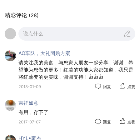
炖汤则宜冷水下锅，让原料由水温的慢慢升高而充
精彩评论
(28)
分释放营养与香味。
说点什么...
与水同温下锅的原料更能熬出好味道，所以，一定
要记住，飞完水后的原料要立即用冷水冲凉再入锅炖。
AQ车队，大礼团购方案
四、火候—猜大猜小
请关注我的美食，与您家人朋友一起分享，谢谢，希
炖鸡汤应先大火约10分钟烧开再转文火，开的程度
望能为您做的更多！红薯的功能大家都知道，我只是
应掌握在似开非开，因为砂锅有很好的保温功能，若等
将红薯变的更美味，谢谢支持！👍👍👍
沸腾时再调小火，它的后继沸腾过程对汤品的“鲜”是一
2018-01-09
回复
点赞
个损失。
吉祥如意
而且这10分钟里千万不要揭盖，“跑气”了的汤就没
有用，存下了
了原汁原味。
2017-07-07
回复
点赞
HYL•豪杰