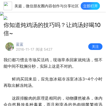
美篇，微信朋友圈内容创作与分享社区
你知道炖鸡汤的技巧吗？让鸡汤好喝10
倍~
蓝蓝
关注
2016-11-17
阅读 5427
我们都习惯去市场买活鸡，现场宰杀回家就炖汤，恨不
能中间不耽搁分秒，实际上这是不对的。
鲜鸡买回来后，应先放冰箱冷冻室冰冻3~4个小时
再取出解冻炖汤。
这跟排酸肉的原理是相同的，动物骤然被杀，体内
会自然释放多种毒素，而且刚宰杀的热肉细菌繁殖迅