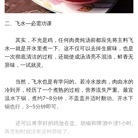
二、飞水—必需功课
其实，不光是鸡，任何肉类炖汤前都应先将主料飞
水—就是开水里煮一下。这不仅可以去掉生腥味，也是
一次彻底清洁的过程，还能使成汤清亮不混浊，鲜香无
异味，一试就灵。
当然，飞水也是有学问的。若冷水放肉，肉由水的
冷到开，经历了一个煮熟的过程，营养流失严重。最宜
温水下锅，煮约7~8分钟，不盖盖并适时翻动。开水下
锅也行，3~5分钟即可。
还可以将宰好的鸡放在盐。胡椒和啤酒中浸1小时,
再烹制时就没有这种异味了。