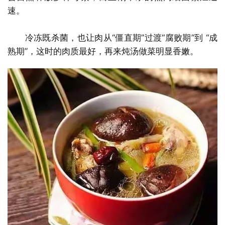
速。
冷冻既杀菌，也让肉从“僵直期”过渡“腐败期”到 “成
熟期”，这时的肉质最好，再来炖汤做菜明显香嫩。