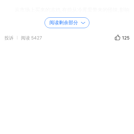
从市场上买来的冻鸡,有些从冷库里带来的怪味,影响
食用。在烧煮前先用姜汁浸3-5分钟,就能起到返鲜作用,
阅读剩余部分
怪味即除。
投诉
阅读
5427
125
三、下锅—水“生”火热