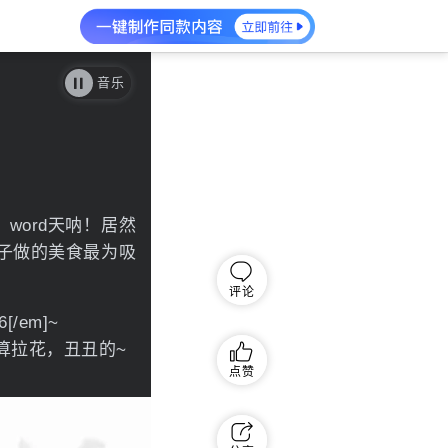
音乐
ord天呐！居然
子做的美食最为吸
评论
/em]~
算拉花，丑丑的~
点赞