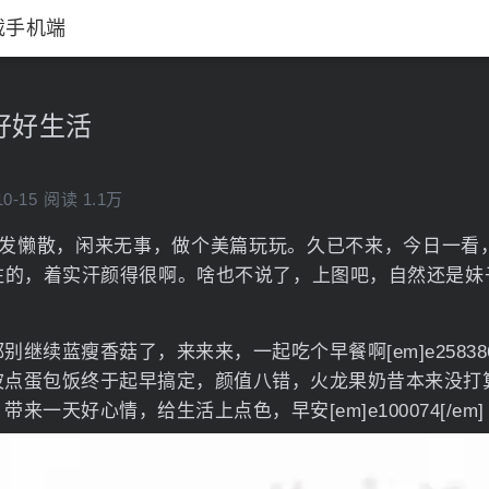
载手机端
好好生活
10-15
阅读 1.1万
懒散，闲来无事，做个美篇玩玩。久已不来，今日一看，w
注的，着实汗颜得很啊。啥也不说了，上图吧，自然还是妹
继续蓝瘦香菇了，来来来，一起吃个早餐啊[em]e258386[
波点蛋包饭终于起早搞定，颜值八错，火龙果奶昔本来没打
来一天好心情，给生活上点色，早安[em]e100074[/em]