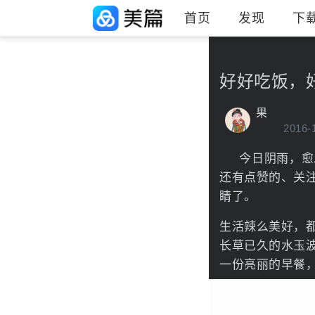
首页
发现
下
好好吃饭，
果
2016-
今日阴雨，愈发
还有点赞的、关
睛了。
生活辣么美好，都别
长草已久的水玉
一份亮丽的早餐，带