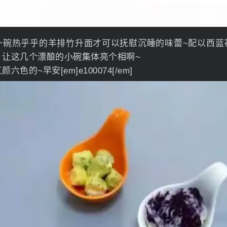
一碗热乎乎的羊排竹升面才可以抚慰沉睡的味蕾~配以西蓝
，让这几个漂酿的小碗集体亮个相啊~
色的~早安[em]e100074[/em]