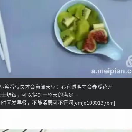
单~笑看得失才会海阔天空；心有透明才会春暖花开
芝士焗饭，可以得到一整天的满足~
间发早餐，不能嘚瑟可不行啊[em]e100013[/em]