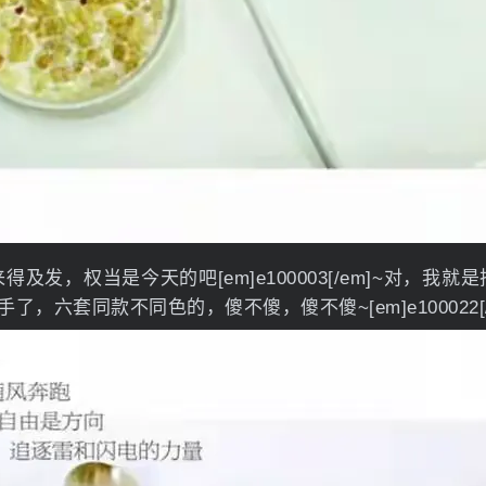
及发，权当是今天的吧[em]e100003[/em]~对，我
了，六套同款不同色的，傻不傻，傻不傻~[em]e100022[/