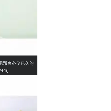
就是把那套心仪已久的
em]