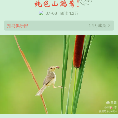
纯色山鹪莺！
07-06
阅读 1.2万
拍鸟俱乐部
1.4万成员