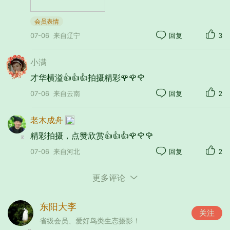
会员表情
07-06
来自辽宁
回复
3
小满
才华横溢👍👍👍拍摄精彩🌹🌹🌹
07-06
来自云南
回复
2
老木成舟
精彩拍摄，点赞欣赏👍👍👍🌹🌹🌹
07-06
来自河北
回复
2
更多评论
东阳大李
关注
省级会员、爱好鸟类生态摄影！