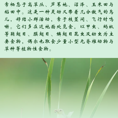
常栖息于高草丛、芦苇地、沼泽、玉米田与
稻田中。这是一种灵动又带着几分傲气的鸟
儿，好结小群活动，常于枝茎间、飞行时鸣
啭。它们多在近地面处觅食，以甲虫、蚂蚁
等鞘翅目、膜翅目、鳞翅目昆虫及幼虫为主
要食物，偶尔也取食少量小型无脊椎动物与
草种等植物性食物。