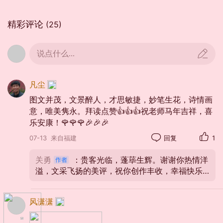
精彩评论
(25)
说点什么...
凡尘
图文并茂，文景醉人，才思敏捷，妙笔生花，诗情画
意，唯美隽永。拜读点赞👍👍👍祝老师马年吉祥，喜
乐安康！🌹🌹🌹🎉🎉🎉
07-13
来自福建
回复
1
关勇
：贵客光临，蓬荜生辉。谢谢你热情洋
溢，文采飞扬的美评，祝你创作丰收，幸福快乐
🌹🌹🌹👍👍👍
风潇潇