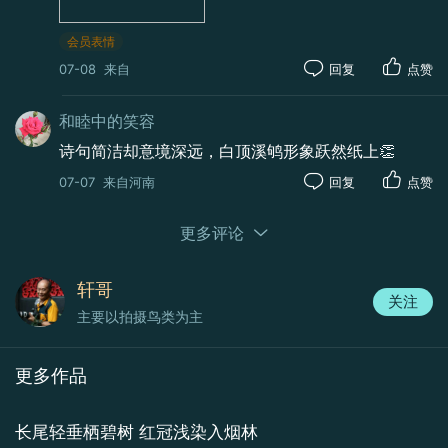
会员表情
07-08
来自
回复
点赞
和睦中的笑容
诗句简洁却意境深远，白顶溪鸲形象跃然纸上👏
07-07
来自河南
回复
点赞
更多评论
轩哥
关注
主要以拍摄鸟类为主
更多作品
长尾轻垂栖碧树 红冠浅染入烟林