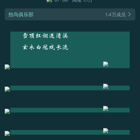
拍鸟俱乐部
1.4万成员
雪顶红翎逐清溪
玄衣白冠戏长流