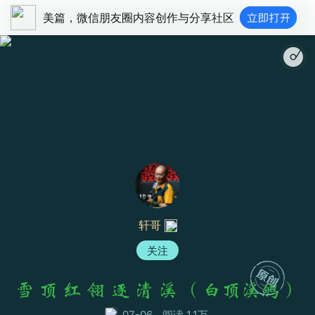
美篇，微信朋友圈内容创作与分享社区
西江月 - 古筝
轩哥
关注
雪 顶 红 翎 逐 清 溪 （白顶溪鸲）
07-06
阅读 1.1万