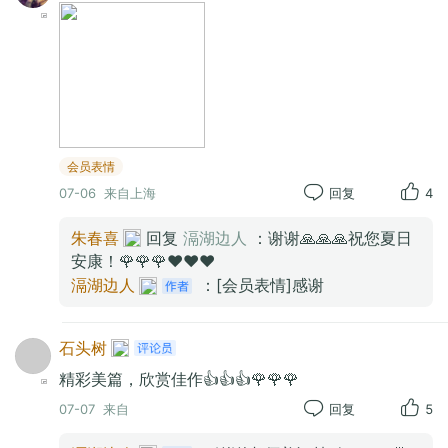
器材：
HUAWEI
HUAWEI Pura 70 Ultra
光圈：
f/2.1
快门：
1/102
焦距：
15mm
ISO：
50
会员表情
07-06
来自上海
回复
4
朱春喜
回复
滆湖边人
：谢谢🙏🙏🙏祝您夏日
安康！🌹🌹🌹❤️❤️❤️
滆湖边人
：[会员表情]感谢
石头树
精彩美篇，欣赏佳作👍👍👍🌹🌹🌹
07-07
来自
回复
5