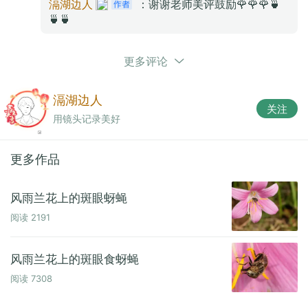
滆湖边人
：谢谢老师美评鼓励🌹🌹🌹🍵
🍵🍵
更多评论
器材：
HUAWEI
HUAWEI Pura 70 Ultra
光圈：
f/2.1
快门：
1/145
焦距：
15mm
ISO：
50
滆湖边人
关注
用镜头记录美好
更多作品
风雨兰花上的斑眼蚜蝇
阅读
2191
风雨兰花上的斑眼食蚜蝇
阅读
7308