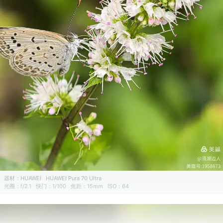
器材：
HUAWEI
HUAWEI Pura 70 Ultra
光圈：
f/2.1
快门：
1/100
焦距：
15mm
ISO：
64