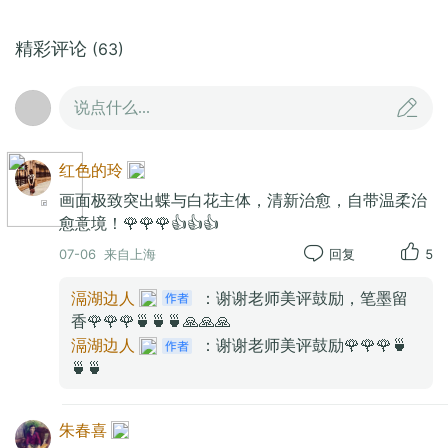
精彩评论
(63)
说点什么...
红色的玲
画面极致突出蝶与白花主体，清新治愈，自带温柔治
愈意境！🌹🌹🌹👍👍👍
07-06
来自上海
回复
5
滆湖边人
：谢谢老师美评鼓励，笔墨留
香🌹🌹🌹🍵🍵🍵🙏🙏🙏
滆湖边人
：谢谢老师美评鼓励🌹🌹🌹🍵
🍵🍵
朱春喜