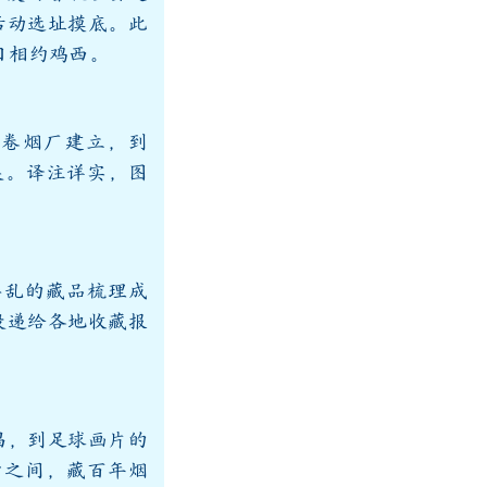
活动选址摸底。此
日相约鸡西。
家卷烟厂建立，到
展。译注详实，图
杂乱的藏品梳理成
投递给各地收藏报
唱，到足球画片的
寸之间，藏百年烟