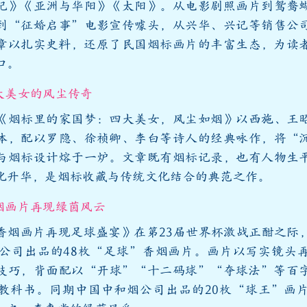
记》《亚洲与华阳》《太阳》。从电影剧照画片到鸳鸯
到“征婚启事”电影宣传噱头，从兴华、兴记等销售公
章以扎实史料，还原了民国烟标画片的丰富生态，为读
口。
大美女的风尘传奇
《烟标里的家国梦：四大美女，风尘如烟》以西施、王
体，配以罗隐、徐祯卿、李白等诗人的经典咏作，将“
与烟标设计熔于一炉。文章既有烟标记录，也有人物生
化升华，是烟标收藏与传统文化结合的典范之作。
烟画片再现绿茵风云
香烟画片再现足球盛宴》在第23届世界杯激战正酣之际
烟公司出品的48枚“足球”香烟画片。画片以写实镜头
技巧，背面配以“开球”“十二码球”“夺球法”等百
教科书。同期中国中和烟公司出品的20枚“球王”画