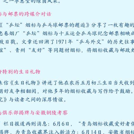
”之一李惠堂的绿茵风采。
标与邮票的跨媒介对话
《“乒坛”烟标与乒乓球邮票的邂逅》分享了一枚有趣的
忠卷烟厂“乒坛”烟标与十五运会乒乓球纪念邮票相映
政日戳。文章还回溯了1971年“乒乓外交”的历史往
谊”、青州“友好”等同题材烟标，将烟标收藏与邮政
份特别的生日礼物
来信《生日礼物》讲述了他在农历五月初三生日当天收到2
朋好友争相翻阅，对他多年的烟标收藏与写作给予鼓励
究》与读者之间的深厚情谊。
岛俱乐部揭牌与安徽铜陵考察
”栏目报道两则消息：6月6日，“青岛烟标收藏爱好者
揭牌，为青岛收藏界注入新活力；6月14日，安徽省烟