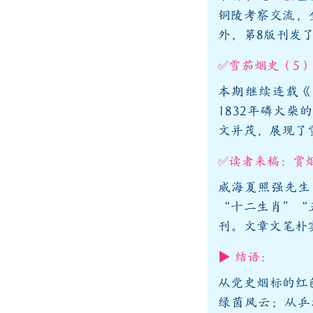
铜陵考察交流，
外，第8版刊发
✅雪茄烟史（5
本期继续连载《
1832年磷火
文并茂，展现了
✅读者来稿：赏
威海夏照强先生
“十二生肖”“
刊。文章文笔朴
▶ 结语：
从党史烟标的红
绿茵风云；从乒