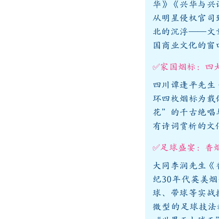
华》《兴华与兴
从明星侵权官司
北的沉浮——文
国商业文化的窗
✅家国烟标：四
四川谭逢平先生
环四枚烟标为载
花”的千古绝唱
有诗词赏析的文
✅足球盛宴：香
大同李润先生《
纪30年代英美
球、带球等实战
微型的足球技法