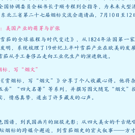
全国协调委员会秘书长于顺专程到会指导，为未来大型
了东北三省第二十七届烟标交流会邀请函，7月10日至12
）：美国产业的萌芽与扩张
雪茄的全球旅程与时代变迁》，从1824年法国第一
柴的发明，系统梳理了19世纪上半叶雪茄产业在欧美的发
雪茄从手工奢侈品走向工业化生产的演进轨迹。
烟标，写“烟文”
《赏烟标，写“烟文”》分享了个人收藏心得。他将
五岳”“四大名著”等系列，并撰写图文随笔“烟文”
实，情感真挚，道出了许多藏友的心声。
色图谱，到民国画片的斑驳光影；从四大美女的千古绝
坛烟标的跨媒介邂逅，到雪茄烟史的宏大叙事——方