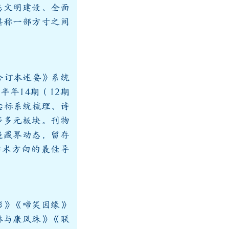
态文明建设、全面
堪称一部方寸之间
合订本述要》系统
半年14期（12期
纪念标系统梳理、诗
等多元板块。刊物
递藏界动态，留存
学术方向的最佳导
影》《啼笑因缘》
琳与康凤珠》《联