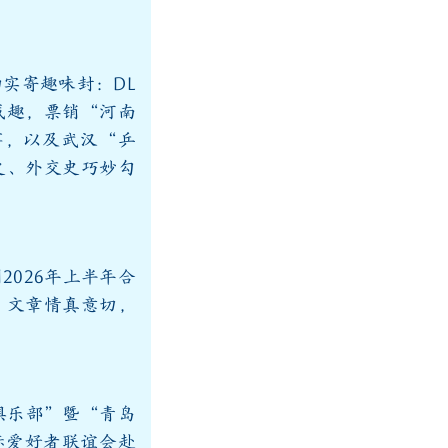
实寄趣味封：DL
成趣，票销“河南
事，以及武汉“乒
史、外交史巧妙勾
026年上半年合
。文章情真意切，
俱乐部”暨“青岛
标爱好者联谊会赴