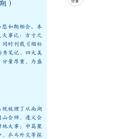
分享
5期）
与您如期相会。本
史大事记：方寸之
；同时刊载《烟标
标秀笔记、四大美
，分量厚重，为盛
系统梳理了从南湖
冈山会师、遵义会
辟地大事；中篇聚
命、乒乓外交等探