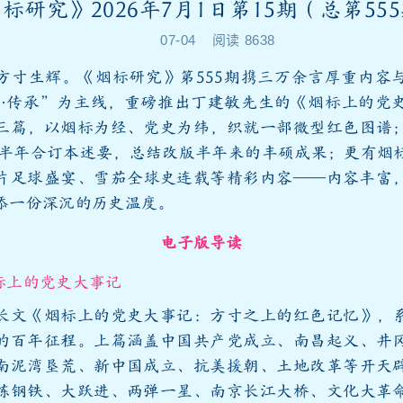
标研究》2026年7月1日第15期（总第55
07-04
阅读
8638
生辉。《烟标研究》第555期携三万余言厚重内容
忆·传承”为主线，重磅推出丁建敏先生的《烟标上的党
三篇，以烟标为经、党史为纬，织就一部微型红色图谱
年上半年合订本述要，总结改版半年来的丰硕成果；更有烟
片足球盛宴、雪茄全球史连载等精彩内容——内容丰富
添一份深沉的历史温度。
电子版导读
标上的党史大事记
长文《烟标上的党史大事记：方寸之上的红色记忆》，
的百年征程。上篇涵盖中国共产党成立、南昌起义、井
南泥湾垦荒、新中国成立、抗美援朝、土地改革等开天
炼钢铁、大跃进、两弹一星、南京长江大桥、文化大革