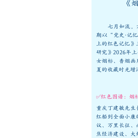
《烟
七月如流，方寸
期以“党史·记
上的红色记忆》
研究》2026
女烟标、香烟画
夏的收藏时光增
✅红色图谱：烟
重庆丁建敏先生
红船到全面小康
议、万里长征、
焦经济建设、大