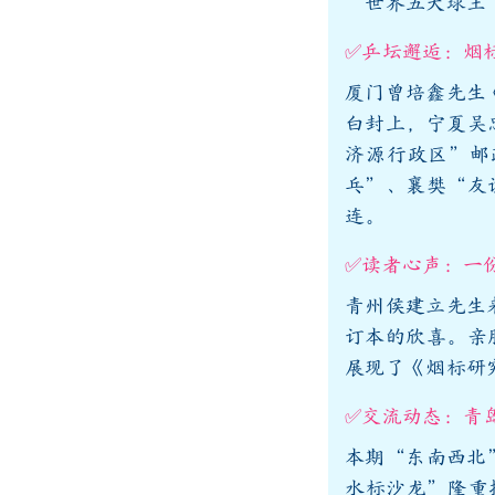
“世界五大球王
✅乒坛邂逅：烟
厦门曾培鑫先生
白封上，宁夏吴
济源行政区”邮
乓”、襄樊“友
连。
✅读者心声：一
青州侯建立先生
订本的欣喜。亲
展现了《烟标研
✅交流动态：青
本期“东南西北
水标沙龙”隆重