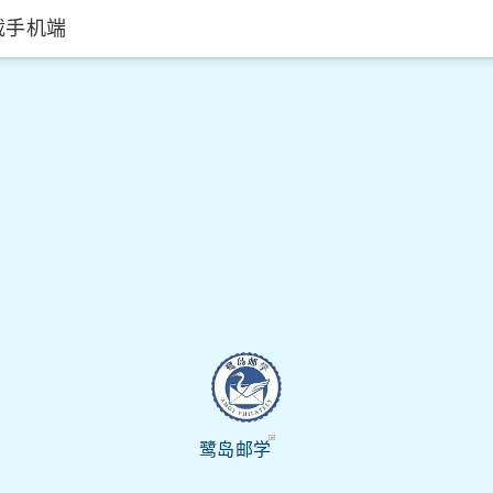
载手机端
鹭岛邮学