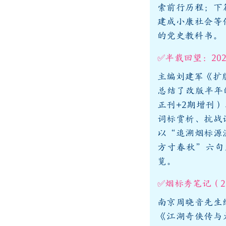
索前行历程；下
建成小康社会等
的党史教科书。
✅半载回望：20
主编刘建军《扩
总结了改版半年的
正刊+2期增刊）
词标赏析、抗战
以“追溯烟标源
方寸春秋”六句
览。
✅烟标秀笔记（
南京周晓音先生
《江湖奇侠传与