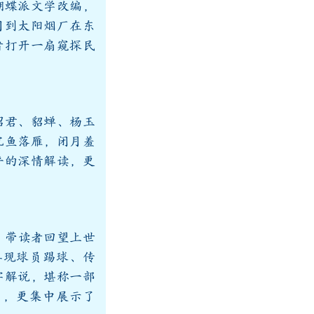
蝴蝶派文学改编，
司到太阳烟厂在东
者打开一扇窥探民
昭君、貂蝉、杨玉
沉鱼落雁，闭月羞
平的深情解读，更
，带读者回望上世
再现球员踢球、传
字解说，堪称一部
片，更集中展示了