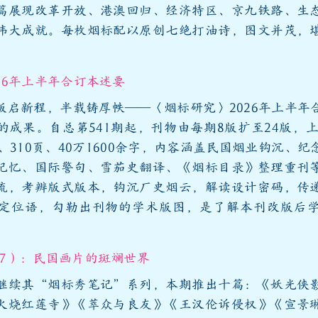
篇展现改革开放、港澳回归、经济特区、京九铁路、生
伟大成就。每枚烟标配以原创七绝打油诗，图文并茂，
26年上半年合订本述要
版启新程，半载铸厚帙——〈烟标研究〉2026年上半年
成果。自总第541期起，刊物由每期8版扩至24版，上
、310页、40万1600余字，内容涵盖民国烟业钩沉、
记忆、国际警句、雪茄史翻译、《烟标目录》整理重刊
流，考辨版式版本，钩沉厂史烟云，解读设计密码，传
定位语，勾勒出刊物的学术版图，是了解本刊改版后
27）：民国画片的斑斓世界
继续其“烟标秀笔记”系列，本期推出十篇：《妖光侠
火烧红莲寺》《萃众与良友》《王汉伦诉侵权》《宣景