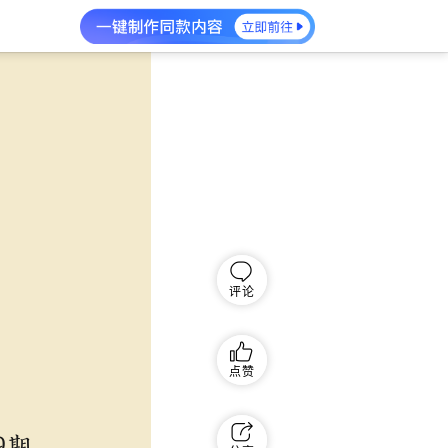
评论
点赞
9期