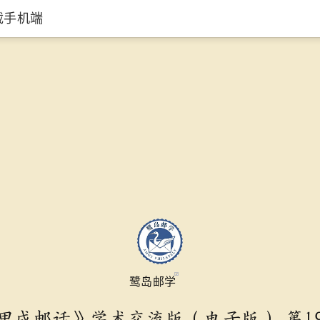
载手机端
鹭岛邮学
甲戌邮话》学术交流版（电子版） 第1