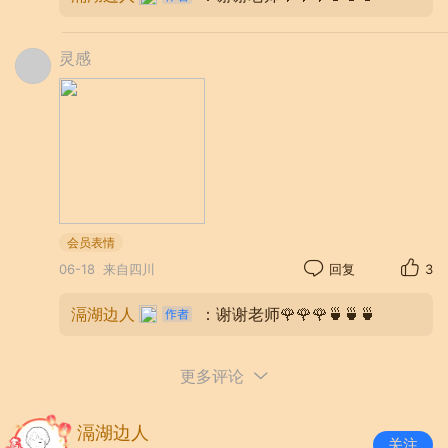
灵感
会员表情
06-18
来自四川
回复
3
滆湖边人
：谢谢老师🌹🌹🌹🍵🍵🍵
更多评论
滆湖边人
关注