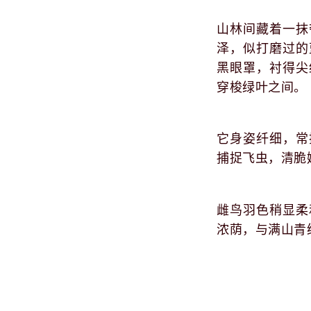
山林间藏着一抹
泽，似打磨过的
黑眼罩，衬得尖
穿梭绿叶之间。
它身姿纤细，常
捕捉飞虫，清脆
雌鸟羽色稍显柔
浓荫，与满山青