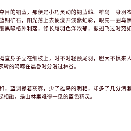
夺目的铜蓝，那便是小巧灵动的铜蓝鹟。雄鸟一身羽
蓝铜矿石，阳光落上去便漾开淡紫虹彩，眼先一圈乌
细黑喙格外利落，修长尾羽色泽浓郁，振翅飞过时宛
挺直身子立在细枝上，时不时轻颤尾羽，胆大不惧来
婉转的鸣啼在晨昏时分漫过林谷。
和，蓝调掺着灰雾，少了雄鸟的明艳，却多了几分清
绿相融，是山林里难得一见的蓝色精灵。