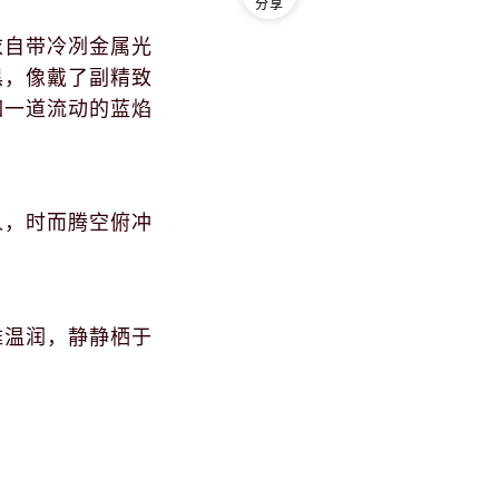
分享
衣自带冷冽金属光
黑，像戴了副精致
如一道流动的蓝焰
人，时而腾空俯冲
雅温润，静静栖于