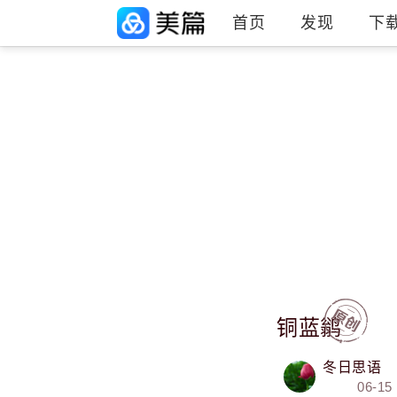
首页
发现
下
铜蓝鹟
冬日思语
06-15