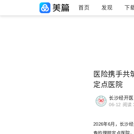
首页
发现
下
医险携手共
定点医院
长沙经开医
06-12
阅读 
2026年6月，长
寿的理赔定点医院