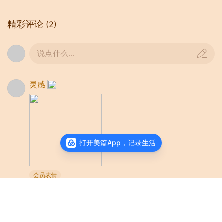
精彩评论
(2)
说点什么...
灵感
打开美篇App，记录生活
会员表情
06-12
来自四川
回复
1
老兵
：🙏🙏🙏🍵🍵🍵🎉🎉🎉谢谢