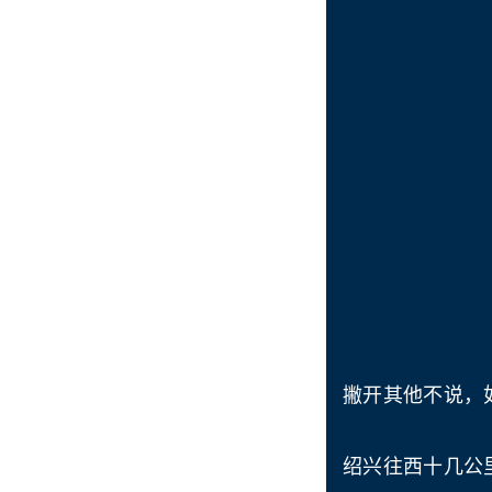
撇开其他不说，
绍兴往西十几公