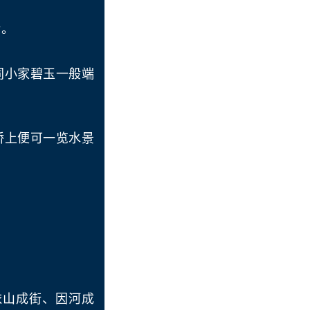
活。
同小家碧玉一般端
桥上便可一览水景
。
依山成街、因河成