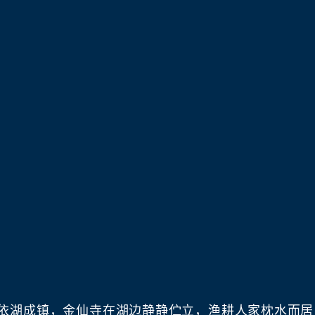
依湖成镇，金仙寺在湖边静静伫立，渔耕人家枕水而居