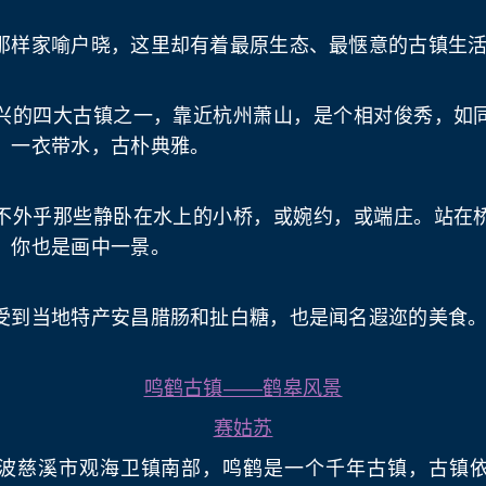
那样家喻户晓，这里却有着最原生态、最惬意的古镇生
兴的四大古镇之一，靠近杭州萧山，是个相对俊秀，如
，一衣带水，古朴典雅。
不外乎那些静卧在水上的小桥，或婉约，或端庄。站在
，你也是画中一景。
受到当地特产安昌腊肠和扯白糖，也是闻名遐迩的美食
鸣鹤古镇——鹤皋风景
赛姑苏
波慈溪市观海卫镇南部，鸣鹤是一个千年古镇，古镇