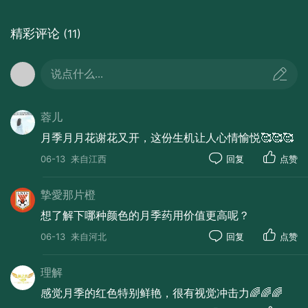
精彩评论
(11)
说点什么...
蓉儿
一番花信一番新， 半属东风半属尘。
月季月月花谢花又开，这份生机让人心情愉悦🥰🥰🥰
惟有此花开不厌， 一年长占四季春。
06-13
来自江西
回复
点赞
摯愛那片橙
想了解下哪种颜色的月季药用价值更高呢？
06-13
来自河北
回复
点赞
理解
感觉月季的红色特别鲜艳，很有视觉冲击力🌈🌈🌈