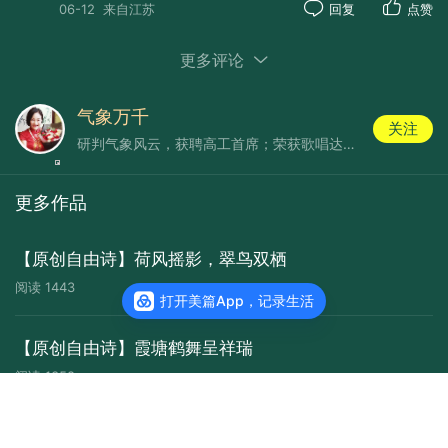
06-12
来自江苏
回复
点赞
更多评论
气象万千
关注
研判气象风云，获聘高工首席；荣获歌唱达人，数载卓越主持。
更多作品
【原创自由诗】荷风摇影，翠鸟双栖
阅读
1443
打开美篇App，记录生活
【原创自由诗】霞塘鹤舞呈祥瑞
阅读
1358
查看主页