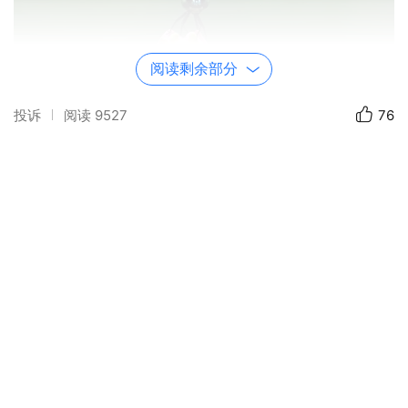
阅读剩余部分
投诉
阅读
9527
76
器材：
SONY
DSC-HX400
光圈：
f/6.3
快门：
1/60
焦距：
215mm
ISO：
80