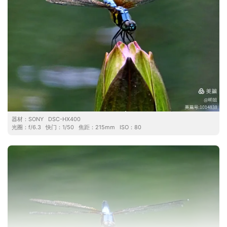
器材：
SONY
DSC-HX400
光圈：
f/6.3
快门：
1/50
焦距：
215mm
ISO：
80