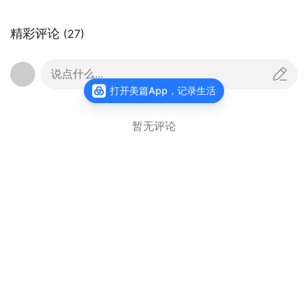
精彩评论
(27)
器材：
SONY
DSC-HX400
说点什么...
光圈：
f/6.3
快门：
1/50
焦距：
215mm
ISO：
80
打开美篇App，记录生活
午后阳光穿过荷塘，蓝额疏脉蜻蜓停在嫩粉的
暂无评论
花瓣尖——它的腹部是天蓝色，翅尖带着琥珀色，
六条细腿紧紧抓住花茎，仿佛在跳一支凝固的芭
蕾。
明姐
关注
以镜头为笔，以光影为墨，书写热爱与发现的故事
更多作品
查看主页