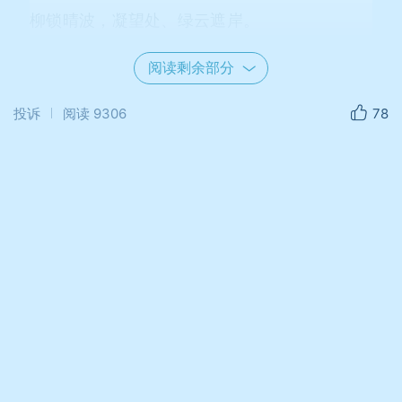
柳锁晴波，凝望处、绿云遮岸。
春未老、翠绡初染，水光潋滟。
阅读剩余部分
曲项向天歌宛转，白毛浮碧波清浅。
投诉
阅读
9306
78
正相呼、对舞戏芳洲，情无限。
花影下，香风软。
山色外，晴烟远。
念平生心事，此欢难遣。
若许浮生同逸趣，何须更觅蓬莱殿。
待归来、细说与君知，长相伴。