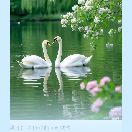
满江红·湖畔观鹅（苏轼体）