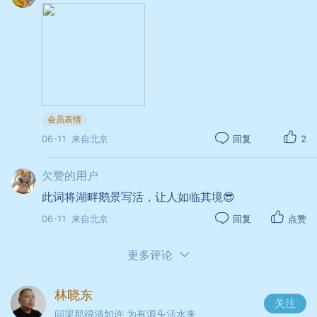
发布于 06-10
来自作品集
图诗书
会员表情
06-11
来自北京
回复
2
欠赞的用户
此词将湖畔鹅景写活，让人如临其境😎
06-11
来自北京
回复
点赞
更多评论
林晓东
关注
问渠那得清如许 为有源头活水来