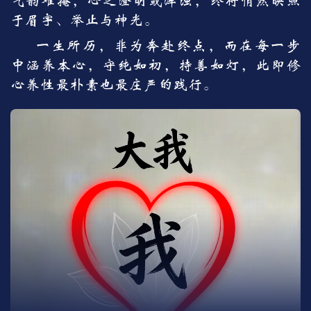
气韵难掩，心之澄明或浑浊，终将悄然映照
于眉宇、举止与神光。
一生所历，非为奔赴终点，而在每一步
中涵养本心，守纯如初，持善如灯，此即修
心养性最朴素也最庄严的践行。