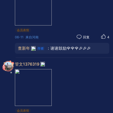
言温润他人，以善行托举世界；亦不苛责己
身，不耗损本真，在利他中成全自我，在自
爱中涵养大爱。
因果如影随形，善因如春种，善果似秋
会员表情
实；近贤者，心自生光；怀佛者，步履生
06-11
来自河南
回复
4
风，随缘而不随波，修心即在此刻当下。
查新年
：谢谢鼓励🌹🌹🌹🎉🎉🎉
管文1376319
会员表情