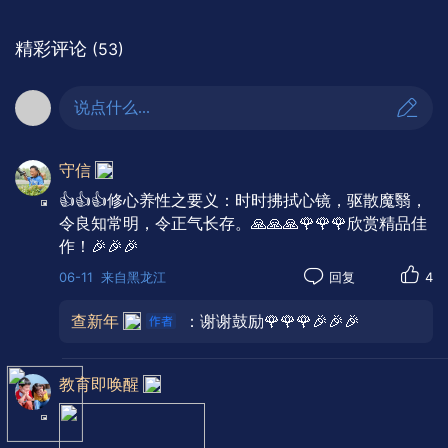
精彩评论
(53)
说点什么...
守信
👍👍👍修心养性之要义：时时拂拭心镜，驱散魔翳，
令良知常明，令正气长存。🙏🙏🙏🌹🌹🌹欣赏精品佳
作！🎉🎉🎉
06-11
来自黑龙江
回复
4
查新年
：谢谢鼓励🌹🌹🌹🎉🎉🎉
人之初，性本善，此善非浮泛之言，实
教育即唤醒
乃心田深处一粒佛种，清净本然，悲悯自
生。修心养性，即是以善念浇灌此种，以善