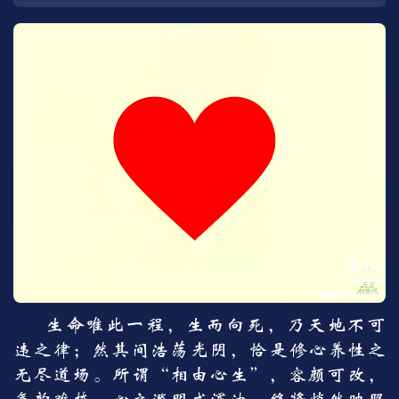
生命唯此一程，生而向死，乃天地不可
违之律；然其间浩荡光阴，恰是修心养性之
无尽道场。所谓“相由心生”，容颜可改，