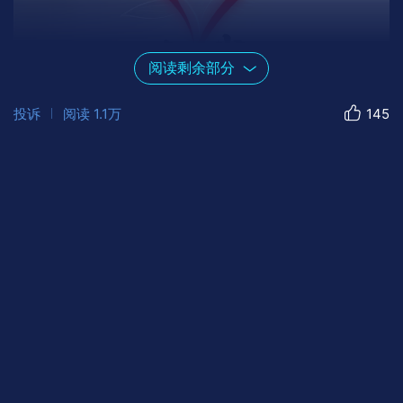
阅读剩余部分
投诉
阅读
1.1万
145
人生真正的劲敌，从不在身外，而在方
寸之间。心内常住二我：一为廓然大公之
“大我”，一为私欲缠身之“小我”。二者
交锋，无声而烈，胜负不在拳脚，而在一念
之择，是向光而行，还是逐影而堕？唯有日
日克己、时时省察，方能在内在的战场上，
以正心为剑，以静气为盾，终致心安神定、
天下无敌。