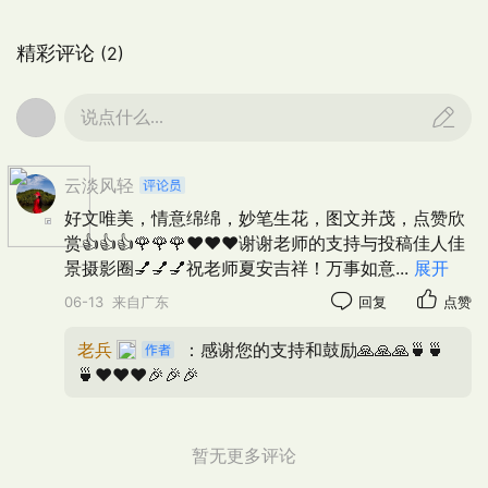
精彩评论
(2)
说点什么...
云淡风轻
好文唯美，情意绵绵，妙笔生花，图文并茂，点赞欣
赏👍👍👍🌹🌹🌹❤️❤️❤️谢谢老师的支持与投稿佳人佳
景摄影圈💅💅💅祝老师夏安吉祥！万事如意
...
展开
06-13
来自广东
回复
点赞
老兵
：感谢您的支持和鼓励🙏🙏🙏🍵🍵
🍵❤️❤️❤️🎉🎉🎉
暂无更多评论