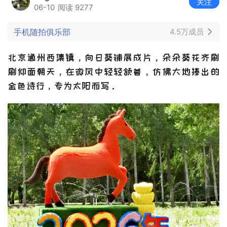
关注
06-10
阅读 9277
手机随拍俱乐部
4.5万成员
北京通州西集镇，向日葵铺展成片，朵朵葵花齐刷
刷仰面朝天，在微风中轻轻颔首，仿佛大地捧出的
金色诗行，专为太阳而写。