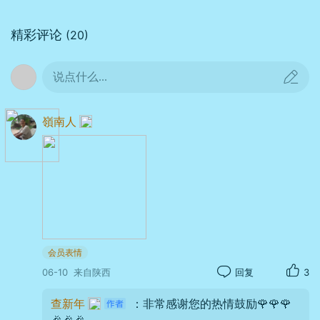
精彩评论
(20)
时间：
2026年06月08日 08时03分
位置：
西安交通大学附属中学(曲江校区)
说点什么...
器材：
HONOR
FNE-AN00
光圈：
f/4.0
快门：
1/455
焦距：
5mm
ISO：
100
儿时记忆里，它最是寻常又最是耀眼
嶺南人
——田埂边、院墙角、老屋檐下，总见它拔
节而起，茎秆挺拔，花穗高擎，不需人种，
自能繁衍成片，年复一年，把乡野的初夏染
得浓淡相宜，成为童年目光里最鲜活的风景
线。
会员表情
06-10
来自陕西
回复
3
查新年
：非常感谢您的热情鼓励🌹🌹🌹
🎉🎉🎉