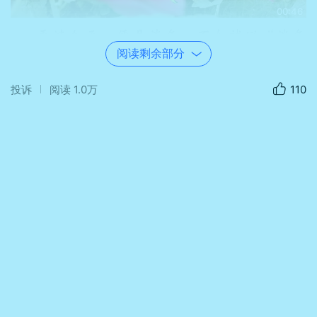
00:46
再过九天，便是端午。不如就以“端午
花”为名，邀它共迎佳节：朱红、粉紫、浅
阅读剩余部分
绯次第舒展，如锦缎铺展于青石路旁、粉墙
投诉
阅读
1.0万
110
篱下，一株一簇，皆似高擎的小旗，在艾香
未起时，先燃起一季热烈的节气之色。