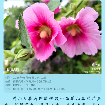
时间：
2026年06月08日 08时02分
位置：
西安交通大学附属中学(曲江校区)
器材：
HONOR
FNE-AN00
光圈：
f/4.0
快门：
1/250
焦距：
5mm
ISO：
100
前几天在马路边偶遇一丛花儿正灼灼盛