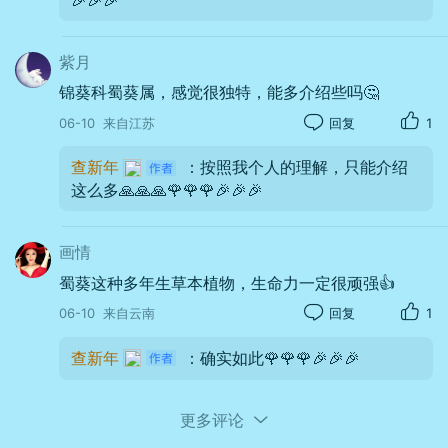
紫月
锦葵科蜀葵属，感觉很独特，能多介绍些吗🤔
06-10
来自江苏
回复
1
查新年
：按照我个人的理解，只能介绍
这么多🙏🙏🙏🌹🌹🌹🎉🎉🎉
时间：
2026年06月08日 08时03分
位置：
西安交通大学附属中学(曲江校区)
画情
器材：
HONOR
FNE-AN00
光圈：
f/4.0
快门：
1/714
焦距：
5mm
ISO：
100
蜀葵这种多年生草本植物，生命力一定很顽强👍
花期虽短，却开得毫无保留：来时如约
06-10
来自云南
回复
1
而至，去时悄然无声。可那抹明艳，早已深
查新年
：确实如此🌹🌹🌹🎉🎉🎉
深印入时光，与芍药同沐春阳，与牡丹共承
夏露，与月季并立篱边，它们一同织就了我
更多评论
记忆里最清亮的春夏长卷。