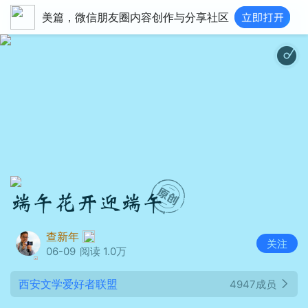
美篇，微信朋友圈内容创作与分享社区
夏天的
端午花开迎端午
查新年
关注
06-09
阅读 1.0万
西安文学爱好者联盟
4947成员