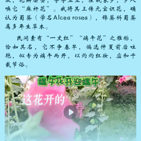
放，花瓣层叠，亭亭玉立，在我家乡，乡人
唤它“麻杆花”。我将其上传元宝识花，确
认为蜀葵（学名Alcea rosea），锦葵科蜀葵
属多年生草本。
民间素有“一丈红”“端午花”之雅称，
恰如其名，它不争春早，偏选仲夏前后吐
艳，似专为端午而开，以灼灼红妆，应和千
载节俗。