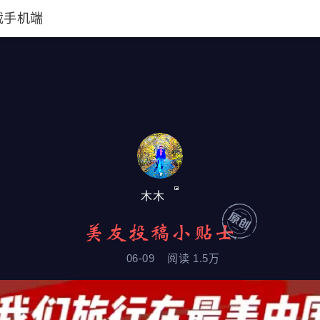
载手机端
木木
美友投稿小贴士
06-09
阅读
1.5万