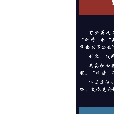
有些美友
“加精”和“
章会发不出去
别急，我
其实核心
醒：“双精”
下面这份
畅，交流更愉