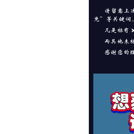
请留意上
免”等关键词
凡是标有 
而其他未
感谢您的