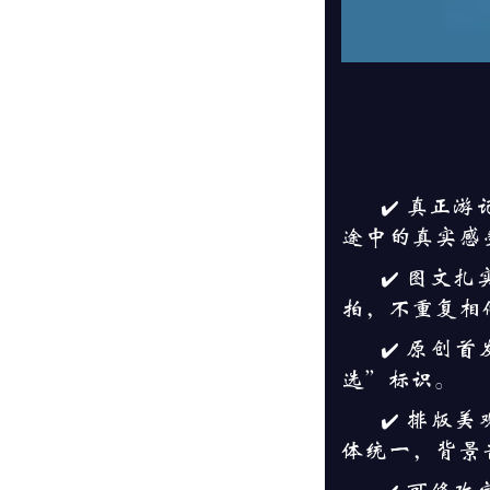
✔️ 真
途中的真实感
✔️ 图文
拍，不重复相
✔️ 原创
选”标识。
✔️ 排
体统一，背景