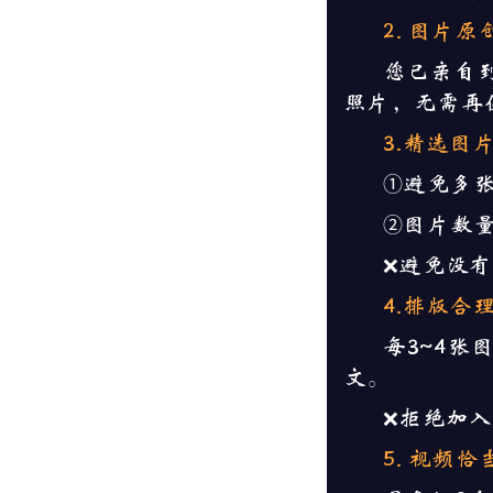
2. 图片原
您已亲自
照片，无需再
3.精选图
①避
免多
②图片数量
❌避免没有
4.排版合
每3~4张
文。
❌拒
绝加入
5. 视频恰