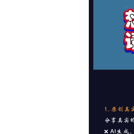
1. 原创真
分享真实
❌ AI生