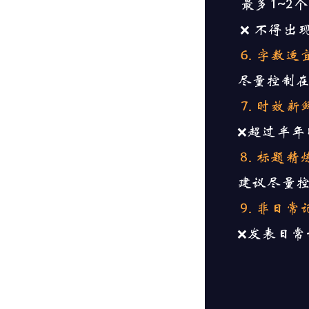
最多1~2
❌ 不得出
6. 字数适
尽量控制在80
7. 时效新
❌超
过半年
8. 标题精
建议尽量控制
9. 非日常
❌发表
日常