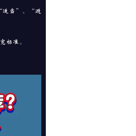
“适当”、“避
；
宽标准。