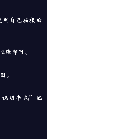
使用自己拍摄的
2张即可。
图。
“说明书式”配