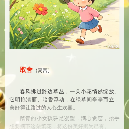
00:12
取舍
（寓言）
春风拂过路边草丛，一朵小花悄然绽放。
它明艳清丽、暗香浮动，在绿草间亭亭而立，
美好得让路过的人心生欢喜。
踏青的小女孩驻足凝望，满心贪恋，抬手
想要摘下这朵繁花，将这份美好据为己有。