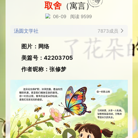
取舍
（寓言）
06-09
阅读 9599
汤圆文学社
7873成员
图片：网络
美篇号：42203705
作者昵称：张修梦