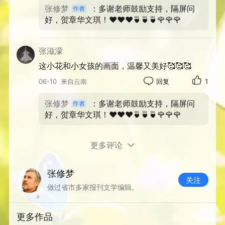
张修梦
：多谢老师鼓励支持，隔屏问
好，贺章华文琪！❤️❤️❤️🍵🍵🍵🌹🌹🌹
张滋濛
这小花和小女孩的画面，温馨又美好🥰🥰🥰
06-10
来自云南
回复
1
张修梦
：多谢老师鼓励支持，隔屏问
更新于 06-09
好，贺章华文琪！❤️❤️❤️🍵🍵🍵🌹🌹🌹
更多评论
张修梦
关注
做过省市多家报刊文学编辑。
更多作品