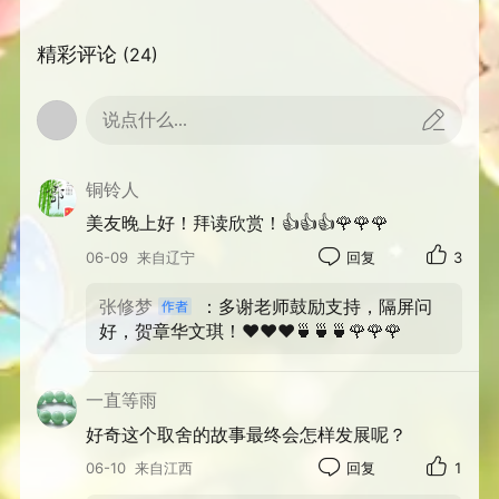
亦是如此，世人常因贪恋眼前所得，执着索
取、不愿放手，却不知过度贪心，终将得不偿
精彩评论
(24)
失。喜欢是占有，而爱是成全；懂得取舍，方
为成长。
说点什么...
小女孩缓缓收回小手，不再执着独享。
铜铃人
清风徐徐，蝶舞蜂鸣，小花肆意盛放。一
美友晚上好！拜读欣赏！👍👍👍🌹🌹🌹
念取舍之间，留住了繁花美景，也读懂了人生
真谛。
06-09
来自辽宁
回复
3
张修梦
：多谢老师鼓励支持，隔屏问
好，贺章华文琪！❤️❤️❤️🍵🍵🍵🌹🌹🌹
一直等雨
好奇这个取舍的故事最终会怎样发展呢？
06-10
来自江西
回复
1