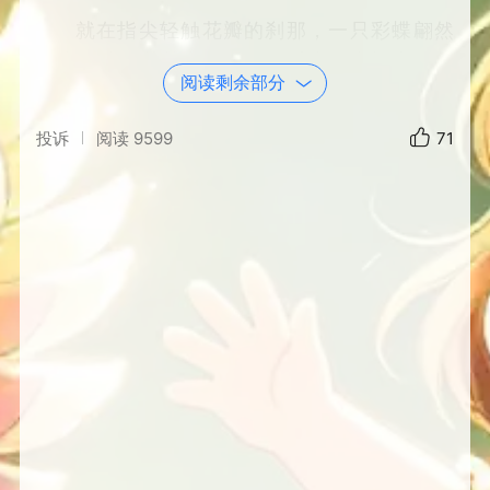
就在指尖轻触花瓣的刹那，一只彩蝶翩然
飞来，挡在花枝之前。几只采蜜的蜜蜂也匆匆
阅读剩余部分
赶来，萦绕花间，默默阻拦。
小女孩停下动作，心生疑惑。
投诉
阅读
9599
71
蝴蝶轻振羽翼，娓娓劝说：“这朵花扎根旷
野，沐风饮露，是自然馈赠的风景，更是我们
栖身觅食的港湾。你一时的占有，换来的是花
朵的枯萎，是我们无家可归的遗憾。”
蜜蜂嗡嗡低鸣，声声附和：“世间美景，从
非一人私藏。短暂索取是得到，万物凋零是长
久的失去。”
寥寥数语，点醒孩童。小女孩瞬间豁然开
朗。
原来真正的美好，从不是强行占有。生活