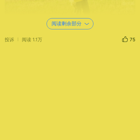
时间：
2026年06月08日 15时56分
阅读剩余部分
位置：
蓝田县前卫镇张家湾
器材：
HONOR
FNE-AN00
光圈：
f/1.9
快门：
1/1429
焦距：
5mm
ISO：
100
投诉
阅读
1.1万
75
机缘巧合，在商洛市巾帼慈善协会会长
冀雪雅的引荐下，我结识了孙萍女士。这位
步入不惑之年的女性，曾以热忱投身慈善事
业，如今却悄然转身，扎根泥土，成为“耕
种无公害放心粮”的坚定探索者。从善心济
世，到躬身护粮，她以另一种方式，守护着
最朴素也最根本的生命底线。