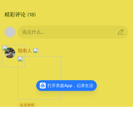
精彩评论
(18)
说点什么...
嶺南人
时间：
2026年06月08日 15时55分
位置：
蓝田县前卫镇张家湾
器材：
HONOR
FNE-AN00
打开美篇App，记录生活
光圈：
f/1.9
快门：
1/1667
焦距：
5mm
ISO：
125
冀雪雅会长与会员石清华专程赶来，她
们将并肩战斗，准备晒麦，扬尘，保证这放
会员表情
06-09
来自陕西
回复
4
心粮颗粒入仓。因善结缘，因诚相知，因粮
同行，三位女性在麦香里结成姐妹，也把慈
查新年
：非常感谢您的热情鼓励🌹🌹🌹
善的温度，一并播撒进这片无公害的田野。
🎉🎉🎉