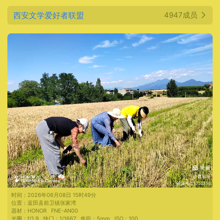
西安文学爱好者联盟
4947成员
时间：
2026年06月08日 15时49分
位置：
蓝田县前卫镇张家湾
器材：
HONOR
FNE-AN00
光圈：
f/1.9
快门：
1/1667
焦距：
5mm
ISO：
100