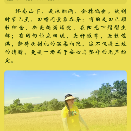
终南山下，麦浪翻涌，金穗低垂。收割
时节已至，田畴间景象各异：有的麦田已颗
粒归仓，新麦铺满场院，在阳光下熠熠生
辉；有的仍伫立田埂，麦秆微弯，麦粒饱
满，静待收割机的温柔相迎，这不仅是土地
的馈赠，更是一场关于安心与坚守的无声约
定。