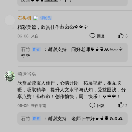
器材：
HUAWEI
ELS-AN00
光圈：
f/1.9
快门：
1/2000
焦距：
6mm
ISO：
50
石头树
精彩美篇，欣赏佳作👍👍👍🌹🌹🌹
06-08
来自
回复
3
石竹
：谢谢支持！问好老师🍵🍵🍵🙏🙏🙏🌹
🌹🌹
鸿运当头
欣赏品读友人佳作，心情开朗，拓展视野，相互取
暖，吸取精华，提升人文水平与认知，受益匪浅，分
享点赞！👍👍👍！创作愉快，周二快乐！🌹🌹🌹！
06-09
来自湖南
回复
2
石竹
：谢谢支持！老师下午好🍵🍵🍵🙏🙏🙏