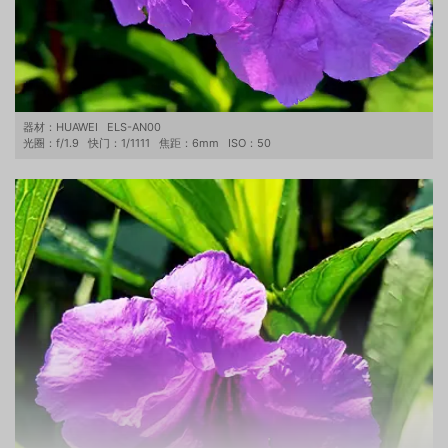
器材：
HUAWEI
ELS-AN00
光圈：
f/1.9
快门：
1/1111
焦距：
6mm
ISO：
50