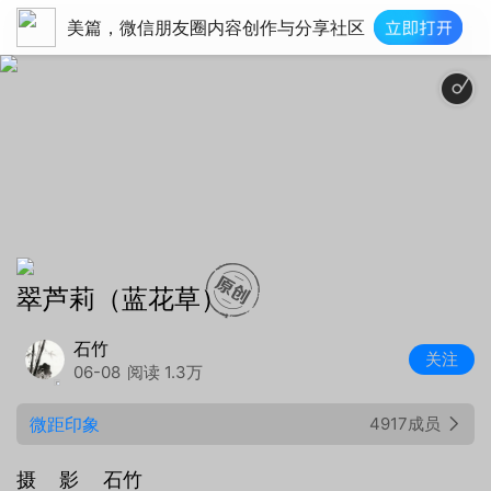
美篇，微信朋友圈内容创作与分享社区
安静 舒缓
翠芦莉（蓝花草）
石竹
关注
06-08
阅读 1.3万
微距印象
4917成员
摄 影 石竹