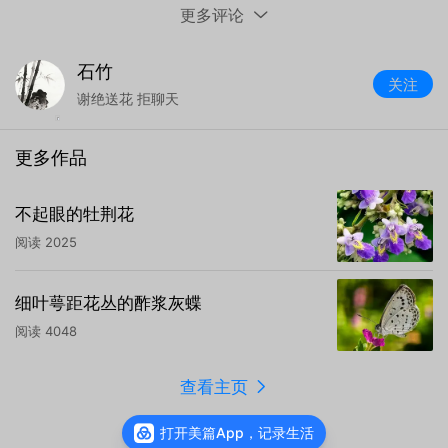
更多评论
石竹
关注
谢绝送花 拒聊天
更多作品
器材：
HUAWEI
ELS-AN00
不起眼的牡荆花
光圈：
f/1.9
快门：
1/1250
焦距：
6mm
ISO：
50
阅读
2025
翠芦莉原产墨西哥，属爵床科芦莉草属多年生草
本，如今已是南方园林绿化的常客。它形态辨识度
细叶萼距花丛的酢浆灰蝶
很高：茎秆呈方形带沟槽，多为红褐色；叶片是狭
阅读
4048
长的线状披针形，两两对生，叶色浓绿油亮，新叶
还泛着淡紫红晕。其花，五片花瓣舒展成漏斗状，
查看主页
像一个个迷你小喇叭，常见的蓝紫色清新淡雅，也
打开美篇App，记录生活
有粉嫩、素白的园艺品种。