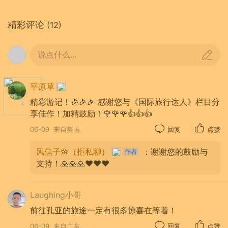
精彩评论
(12)
说点什么...
平原草
精彩游记！🎉🎉🎉 感谢您与《国际旅行达人》栏目分
10:00点正，到达苏丹罕古驿站，这座
享佳作！加精鼓励！🌹🌹🌹👍👍👍
矩形城堡式建筑，采用了牢固的石结
06-09
来自美国
回复
点赞
构。苏丹罕古驿站，始建于公元1229
年，是现存土耳其古驿站中最宏伟的一
风信子🌼（拒私聊）
：谢谢您的鼓励与
座。这里自古是安塔尼亚地区商旅必经
支持！🙏🙏🙏❤️❤️❤️
之地，丝绸之路的中继站。
Laughing小哥
前往孔亚的旅途一定有很多惊喜在等着！
06-09
来自广东
回复
点赞