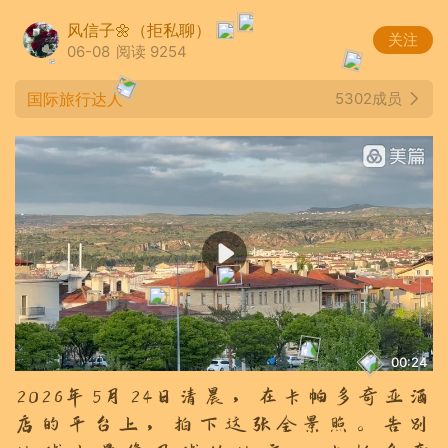
风信子🌼（拒私聊）
关注
06-08
阅读 9254
国际旅行达人
5302成员
00:24
2026年5月24日清晨，在卡帕多奇亚酒
店的平台上，拍下这张全景照。告别