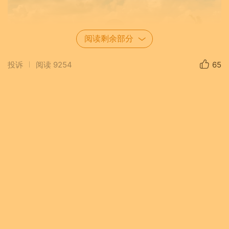
阅读剩余部分
投诉
阅读
9254
65
00:13
一路上天蓝云白，天空澄净的犹如洗过
一般，青草碧绿湛青，不由令人双目
大睁，恨不得将美景吸入眼帘。