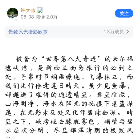
许大帅
关注
06-08
阅读 2.0万
景致风光摄影欣赏
1.3万成员
被誉为“世界第八大奇迹”的米尔福
德峡湾，是新西兰南岛旅行的必到之
处。寻常时节烟雨缭绕、飞瀑林立，而
我们此行恰逢连日晴天。虽少见垂瀑，
却邂逅了难得的通透晴空。碧空澄澈，
山海明净，海水在阳光的抚摸下湛蓝深
邃，在光影未及处又化作碧绿幽深。 晴
空之下，峡湾褪去朦胧雾色，峭壁与碧
水层次分明，尽显雄浑清朗的极致风