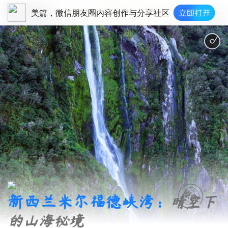
美篇，微信朋友圈内容创作与分享社区
水边的阿狄丽娜
新西兰米尔福德峡湾：
晴空下
的山海秘境