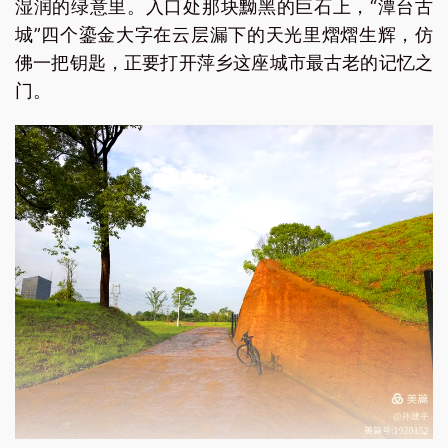
湿润的绿意里。入口处那块黝黑的巨石上，“潭台古
城”四个鎏金大字在云层漏下的天光里熠熠生辉，仿
佛一把钥匙，正要打开萍乡这座城市最古老的记忆之
门。