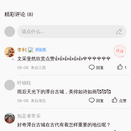
精彩评论
(8)
说点什么...
李利
文采斐然欣赏点赞👍👍👍👍👍👍🌹🌹🌹🌹🌹🌹
06-08
来自江西
回复
1
叶锦柱
沿着步道深入，一块刻着“十字街”的石碑静静伫
雨后天光下的潭台古城，美得如诗如画🥰🥰🥰
立在开阔的道路中央。碑上的文字令人惊叹：早在
06-08
来自湖北
回复
点赞
三千多年前的潭台古城内，就已经形成了东西、南
北两条垂直相交的主干道，这是萍乡地区最早的“十
知足者常乐
字街”。碑下方的平面图清晰地标出了古城的轮廓：
好奇潭台古城在古代有着怎样重要的地位呢？
北、南、西三座城门，城内的楚王台、居住区、文