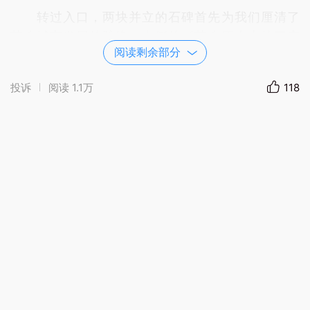
转过入口，两块并立的石碑首先为我们厘清了
萍乡城市发展的脉络。右侧的《萍乡历史上的三座
阅读剩余部分
城》清晰记载：萍乡的城市史，始于潭台，兴于古
岗，盛于凤凰池。潭台古城始建于商，历经西周、
投诉
阅读
1.1万
118
东周，至迟于三国时废弃，平面呈不规则形，面积
约7万平方米；公元267年，东吴宝鼎二年，吴主孙
皓首设萍乡县于芦溪古岗；唐武德二年（公元619
年），县治迁至凤凰池，此后一千四百余年，这里
一直是萍乡的行政中心。而左侧的石碑则郑重宣
告：潭台古城（又名田中古城），是萍乡最早的城
址，被称为“萍乡城市之根”。它承载着萍乡最原初的
记忆，为研究南方地区早期城邑形态以及长江流域
的历史进程提供了不可替代的珍贵样本。