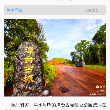
萍乡同城
824成员
雨后初霁，萍水河畔的潭台古城遗址公园浸润在