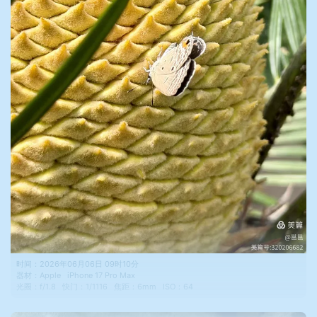
时间：
2026年06月06日 09时10分
器材：
Apple
iPhone 17 Pro Max
光圈：
f/1.8
快门：
1/1116
焦距：
6mm
ISO：
64