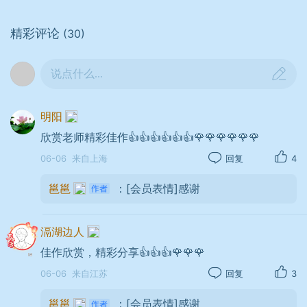
精彩评论
(30)
说点什么...
时间：
2026年06月06日 09时11分
器材：
Apple
iPhone 17 Pro Max
光圈：
f/2.2
快门：
1/507
焦距：
2mm
ISO：
40
明阳
欣赏老师精彩佳作👍👍👍👍👍👍🌹🌹🌹🌹🌹🌹
06-06
来自上海
回复
4
邕邕
：[会员表情]感谢
滆湖边人
佳作欣赏，精彩分享👍👍👍🌹🌹🌹
06-06
来自江苏
回复
3
邕邕
：[会员表情]感谢