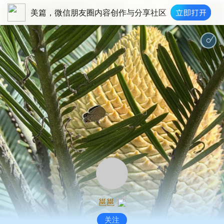
美篇，微信朋友圈内容创作与分享社区
欢快之夏 中国
邕邕
关注