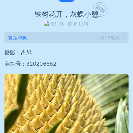
铁树花开，灰蝶小憩
06-06
阅读 1.3万
微距印象
4918成员
摄影：邕邕
美篇号：320206682