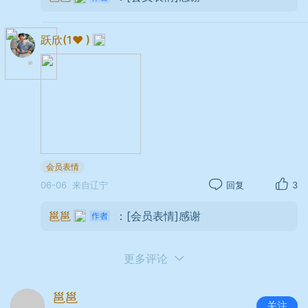
跃欣(1❤ )
会员表情
06-06
来自辽宁
回复
3
时间：
2026年06月06日 09时13分
邕邕
：[会员表情]感谢
器材：
Apple
iPhone 17 Pro Max
光圈：
f/2.2
快门：
1/183
焦距：
2mm
ISO：
40
更多评论
刚绽出的铁树锥绒粒层叠，暖黄糙穗错落丛
生。小巧灰蝶栖落其上敛翅小憩，浅褐翅纹与粗糙
邕邕
关注
花球相融，细微生灵落脚，把一隅草木衬得鲜活灵