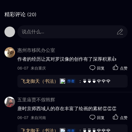
精彩评论
(20)
说点什么...
惠州市移民办公室
作者的经历让其对罗汉像的创作有了深厚积累👍
06-07
来自重庆
回复
点赞
飞龙御天（书法）
：🍵🍵🍵🌹🌹🌹
五里庙贾不假韩辉
唐时京师西域人的存在丰富了绘画的素材👏👏👏
06-07
来自河南
回复
点赞
飞龙御天（书法）
：🍵🍵🍵🌹🌹🌹