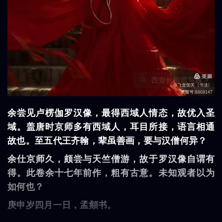
余尝见卢楞伽罗汉像，最得西域人情态，故优入圣
域。盖唐时京师多有西域人，耳目所接，语言相通
故也。至五代王齐翰，辈虽善画，要与汉僧何异？
余仕京师久，颇尝与天竺僧游，故于罗汉像自谓有
得。此卷余十七年前作，粗有古意。未知观者以为
如何也？
庚申岁四月一日，孟頫书。